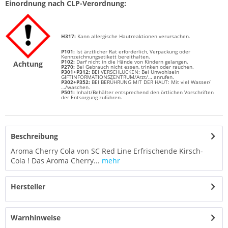
Einordnung nach CLP-Verordnung:
H317:
Kann allergische Hautreaktionen verursachen.
P101:
Ist ärztlicher Rat erforderlich, Verpackung oder
Kennzeichnungsetikett bereithalten.
P102:
Darf nicht in die Hände von Kindern gelangen.
Achtung
P270:
Bei Gebrauch nicht essen, trinken oder rauchen.
P301+P312:
BEI VERSCHLUCKEN: Bei Unwohlsein
GIFTINFORMATIONSZENTRUM/Arzt/… anrufen.
P302+P352:
BEI BERÜHRUNG MIT DER HAUT: Mit viel Wasser/
…/waschen.
P501:
Inhalt/Behälter entsprechend den örtlichen Vorschriften
der Entsorgung zuführen.
Beschreibung
Aroma Cherry Cola von SC Red Line Erfrischende Kirsch-
Cola ! Das Aroma Cherry...
mehr
Hersteller
Warnhinweise