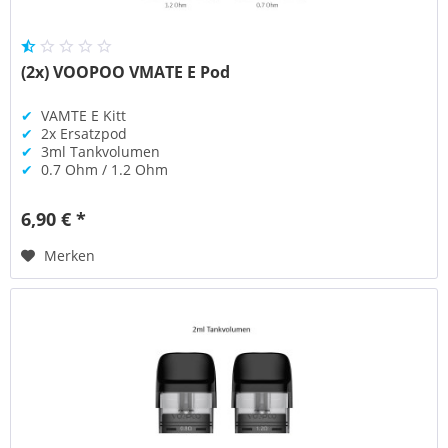
(2x) VOOPOO VMATE E Pod
✔
VAMTE E Kitt
✔
2x Ersatzpod
✔
3ml Tankvolumen
✔
0.7 Ohm / 1.2 Ohm
6,90 € *
Merken