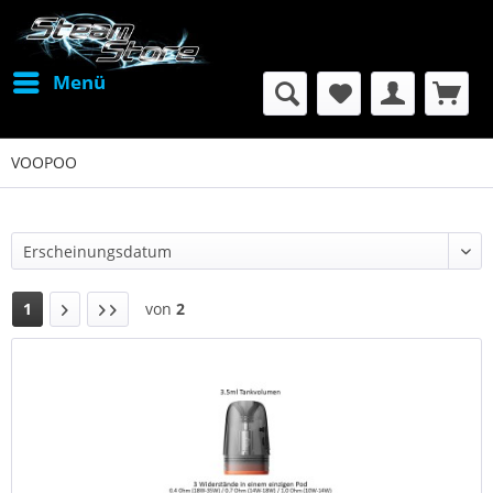
Menü
VOOPOO
1
von
2