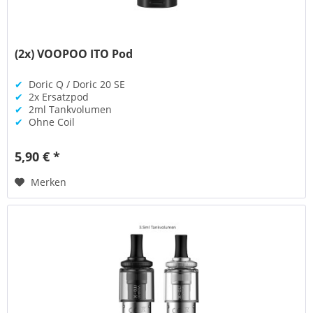
(2x) VOOPOO ITO Pod
✔
Doric Q / Doric 20 SE
✔
2x Ersatzpod
✔
2ml Tankvolumen
✔
Ohne Coil
5,90 € *
Merken