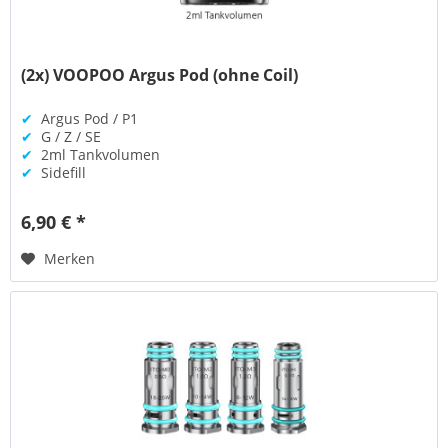
(2x) VOOPOO Argus Pod (ohne Coil)
✔
Argus Pod / P1
✔
G / Z / SE
✔
2ml Tankvolumen
✔
Sidefill
6,90 € *
Merken