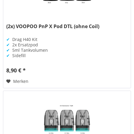
(2x) VOOPOO PnP X Pod DTL (ohne Coil)
✔
Drag H40 Kit
✔
2x Ersatzpod
✔
5ml Tankvolumen
✔
Sidefill
8,90 € *
Merken