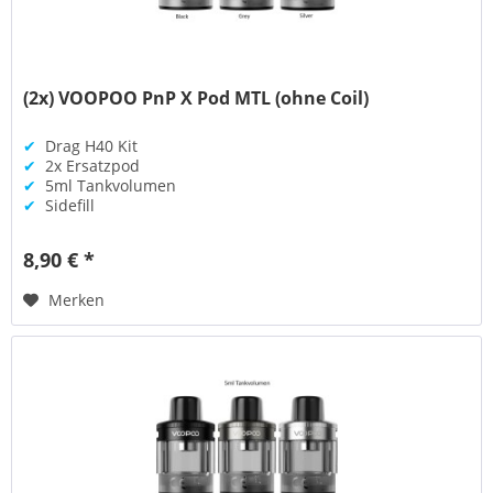
(2x) VOOPOO PnP X Pod MTL (ohne Coil)
✔
Drag H40 Kit
✔
2x Ersatzpod
✔
5ml Tankvolumen
✔
Sidefill
8,90 € *
Merken