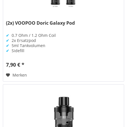
(2x) VOOPOO Doric Galaxy Pod
✔
0.7 Ohm / 1.2 Ohm Coil
✔
2x Ersatzpod
✔
5ml Tankvolumen
✔
Sidefill
7,90 € *
Merken