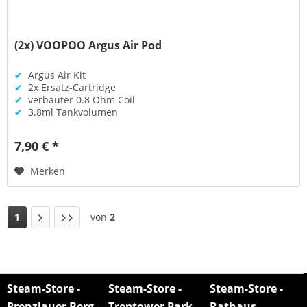
(2x) VOOPOO Argus Air Pod
✔
Argus Air Kit
✔
2x Ersatz-Cartridge
✔
verbauter 0.8 Ohm Coil
✔
3.8ml Tankvolumen
7,90 € *
Merken
1
von
2
Steam-Store -
Steam-Store -
Steam-Store -
Prenzlauer Berg
Treptower Park
Rathaus