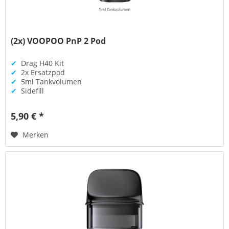
(2x) VOOPOO PnP 2 Pod
✔
Drag H40 Kit
✔
2x Ersatzpod
✔
5ml Tankvolumen
✔
Sidefill
5,90 € *
Merken