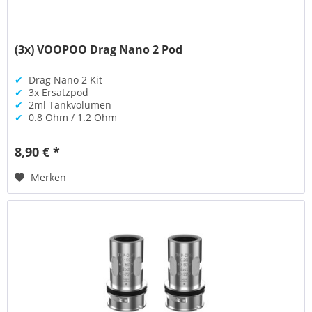
(3x) VOOPOO Drag Nano 2 Pod
✔
Drag Nano 2 Kit
✔
3x Ersatzpod
✔
2ml Tankvolumen
✔
0.8 Ohm / 1.2 Ohm
8,90 € *
Merken