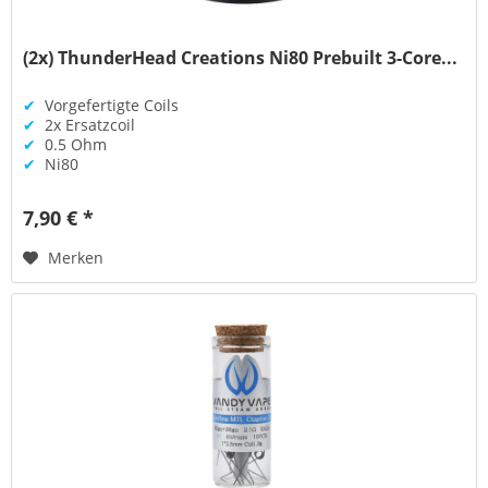
(2x) ThunderHead Creations Ni80 Prebuilt 3-Core...
✔
Vorgefertigte Coils
✔
2x Ersatzcoil
✔
0.5 Ohm
✔
Ni80
7,90 € *
Merken