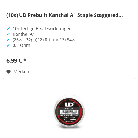
(10x) UD Prebuilt Kanthal A1 Staple Staggered...
✔
10x fertige Ersatzwicklungen
✔
Kanthal A1
✔
(26ga+32ga)*2+Ribbon*2+34ga
✔
0.2 Ohm
6,99 € *
Merken