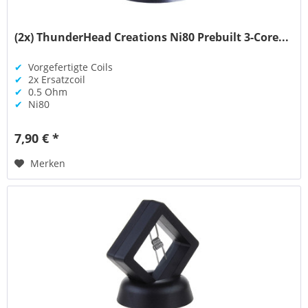
(2x) ThunderHead Creations Ni80 Prebuilt 3-Core...
✔
Vorgefertigte Coils
✔
2x Ersatzcoil
✔
0.5 Ohm
✔
Ni80
7,90 € *
Merken