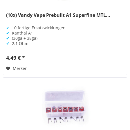
(10x) Vandy Vape Prebuilt A1 Superfine MTL...
✔
10 fertige Ersatzwicklungen
✔
Kanthal A1
✔
(30ga + 38ga)
✔
2.1 Ohm
4,49 € *
Merken