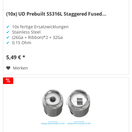
(10x) UD Prebuilt SS316L Staggered Fused...
✔
10x fertige Ersatzwicklungen
✔
Stainless Steel
✔
(26Ga + Ribbon)*2 + 32Ga
✔
0.15 Ohm
5,49 € *
Merken