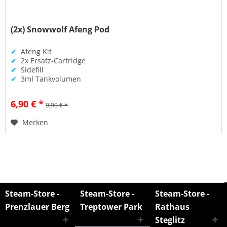
(2x) Snowwolf Afeng Pod
✔
Afeng Kit
✔
2x Ersatz-Cartridge
✔
Sidefill
✔
3ml Tankvolumen
6,90 € *
9,90 € *
Merken
Steam-Store -
Steam-Store -
Steam-Store -
Prenzlauer Berg
Treptower Park
Rathaus
Steglitz