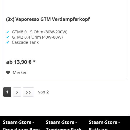
(3x) Vaporesso GTM Verdampferkopf
✔
GTM8 0.15 Ohm (80W-200W)
✔
GTM2 0.4 Ohm (40W-80W)
✔
Cascade Tank
ab 13,90 € *
Merken
1
von
2
Steam-Store -
Steam-Store -
Steam-Store -
Prenzlauer Berg
Treptower Park
Rathaus