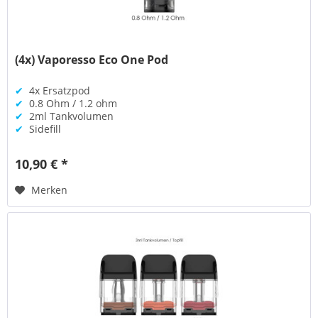
(4x) Vaporesso Eco One Pod
✔
4x Ersatzpod
✔
0.8 Ohm / 1.2 ohm
✔
2ml Tankvolumen
✔
Sidefill
10,90 € *
Merken