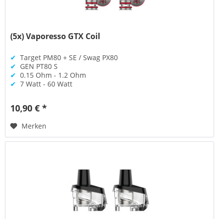
(5x) Vaporesso GTX Coil
✔
Target PM80 + SE / Swag PX80
✔
GEN PT80 S
✔
0.15 Ohm - 1.2 Ohm
✔
7 Watt - 60 Watt
10,90 € *
Merken