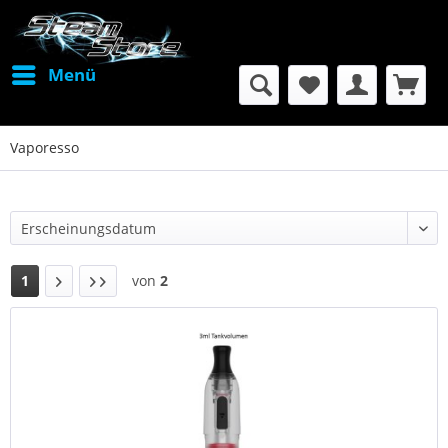
Menü
Vaporesso
1
von
2