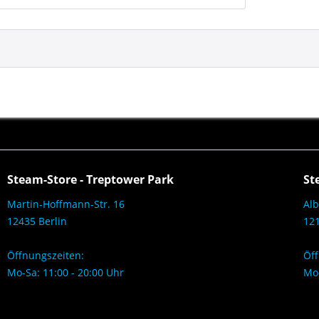
Steam-Store - Treptower Park
St
Martin-Hoffmann-Str. 16
Alb
12435 Berlin
121
Öffnungszeiten:
Öff
Mo-Sa: 11:00 - 20:00 Uhr
Mo-