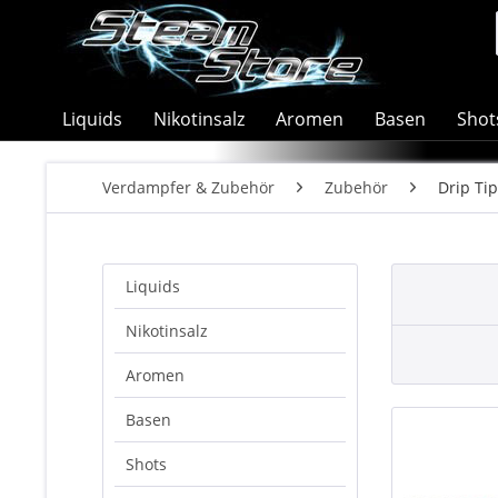
Liquids
Nikotinsalz
Aromen
Basen
Shot
Verdampfer & Zubehör
Zubehör
Drip Ti
Liquids
Nikotinsalz
Aromen
Basen
Shots