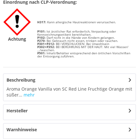
Einordnung nach CLP-Verordnung:
H317:
Kann allergische Hautreaktionen verursachen.
P101:
Ist ärztlicher Rat erforderlich, Verpackung oder
Kennzeichnungsetikett bereithalten.
P102:
Darf nicht in die Hände von Kindern gelangen.
Achtung
P270:
Bei Gebrauch nicht essen, trinken oder rauchen.
P301+P312:
BEI VERSCHLUCKEN: Bei Unwohlsein
P302+P352:
BEI BERÜHRUNG MIT DER HAUT: Mit viel Wasser/
…/waschen.
P501:
Inhalt/Behälter entsprechend den örtlichen Vorschriften
der Entsorgung zuführen.
Beschreibung
Aroma Orange Vanilla von SC Red Line Fruchtige Orange mit
süßer...
mehr
Hersteller
Warnhinweise