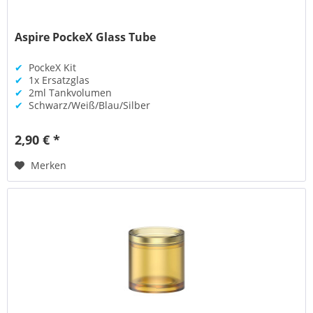
Aspire PockeX Glass Tube
✔
PockeX Kit
✔
1x Ersatzglas
✔
2ml Tankvolumen
✔
Schwarz/Weiß/Blau/Silber
2,90 € *
Merken