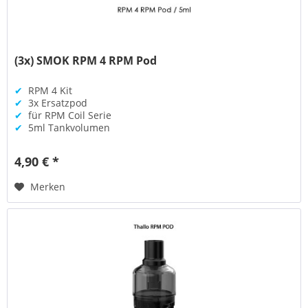
(3x) SMOK RPM 4 RPM Pod
✔
RPM 4 Kit
✔
3x Ersatzpod
✔
für RPM Coil Serie
✔
5ml Tankvolumen
4,90 € *
Merken