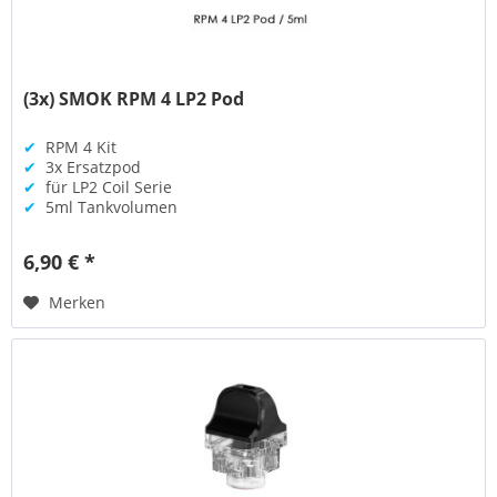
(3x) SMOK RPM 4 LP2 Pod
✔
RPM 4 Kit
✔
3x Ersatzpod
✔
für LP2 Coil Serie
✔
5ml Tankvolumen
6,90 € *
Merken