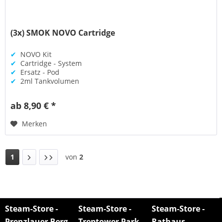
(3x) SMOK NOVO Cartridge
✔
NOVO Kit
✔
Cartridge - System
✔
Ersatz - Pod
✔
2ml Tankvolumen
ab 8,90 € *
Merken
1
von
2
Steam-Store -
Steam-Store -
Steam-Store -
Prenzlauer Berg
Treptower Park
Rathaus