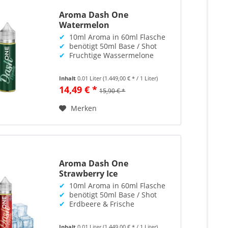
Aroma Dash One
Watermelon
✔
10ml Aroma in 60ml Flasche
✔
benötigt 50ml Base / Shot
✔
Fruchtige Wassermelone
Inhalt
0.01 Liter
(1.449,00 € * / 1 Liter)
14,49 € *
15,90 € *
Merken
Aroma Dash One
Strawberry Ice
✔
10ml Aroma in 60ml Flasche
✔
benötigt 50ml Base / Shot
✔
Erdbeere & Frische
Inhalt
0.01 Liter
(1.449,00 € * / 1 Liter)