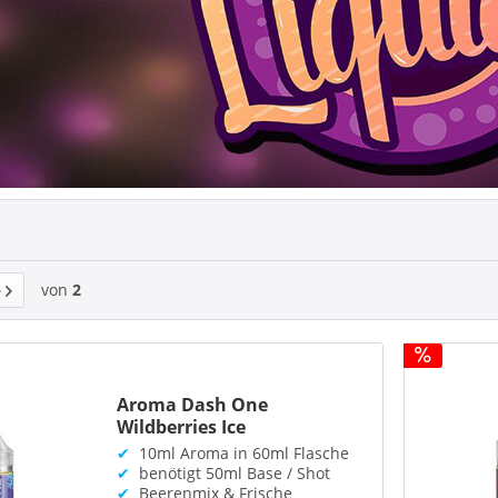
von
2
Aroma Dash One
Wildberries Ice
✔
10ml Aroma in 60ml Flasche
✔
benötigt 50ml Base / Shot
✔
Beerenmix & Frische