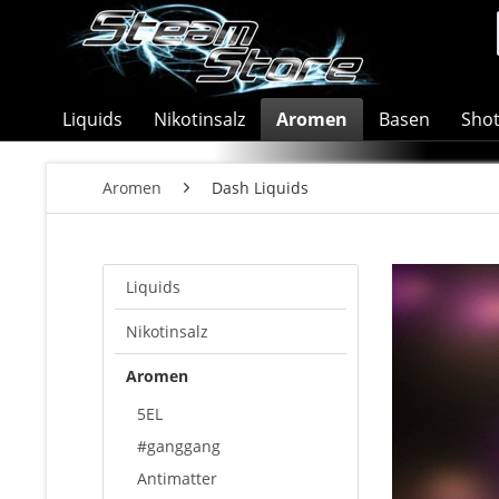
Liquids
Nikotinsalz
Aromen
Basen
Sho
Aromen
Dash Liquids
Liquids
Nikotinsalz
Aromen
5EL
#ganggang
Antimatter