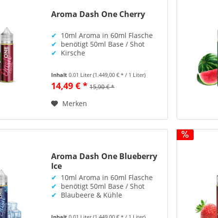
Aroma Dash One Cherry
✔
10ml Aroma in 60ml Flasche
✔
benötigt 50ml Base / Shot
✔
Kirsche
Inhalt
0.01 Liter
(1.449,00 € * / 1 Liter)
14,49 € *
15,90 € *
Merken
Aroma Dash One Blueberry
Ice
✔
10ml Aroma in 60ml Flasche
✔
benötigt 50ml Base / Shot
✔
Blaubeere & Kühle
Inhalt
0.01 Liter
(1.449,00 € * / 1 Liter)