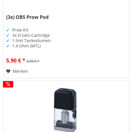
(3x) OBS Prow Pod
✔
Prow Kit
✔
3x Ersatz-Cartridge
✔
1.5ml Tankvolumen
✔
1.4 Ohm (MTL)
5,90 € *
8,90 € *
Merken