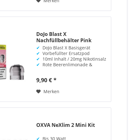
Merken
DoJo Blast X
Nachfüllbehälter Pink
Lemonade
✔
DoJo Blast X Basisgerät
✔
Vorbefüllter Ersatzpod
✔
10ml Inhalt / 20mg Nikotinsalz
✔
Rote Beerenlimonade &
Zitrone
9,90 € *
Merken
OXVA NeXlim 2 Mini Kit
✔
Bis 30 Watt