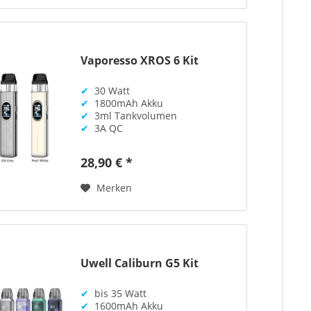
Vaporesso XROS 6 Kit
✔
30 Watt
✔
1800mAh Akku
✔
3ml Tankvolumen
✔
3A QC
28,90 € *
Merken
Uwell Caliburn G5 Kit
✔
bis 35 Watt
✔
1600mAh Akku