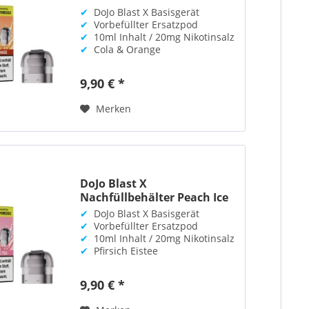
Orange
✔
DoJo Blast X Basisgerät
✔
Vorbefüllter Ersatzpod
✔
10ml Inhalt / 20mg Nikotinsalz
✔
Cola & Orange
9,90 € *
Merken
DoJo Blast X
Nachfüllbehälter Peach Ice
Tea
✔
DoJo Blast X Basisgerät
✔
Vorbefüllter Ersatzpod
✔
10ml Inhalt / 20mg Nikotinsalz
✔
Pfirsich Eistee
9,90 € *