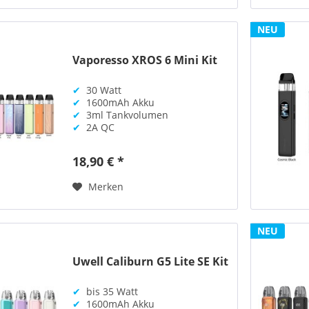
NEU
Vaporesso XROS 6 Mini Kit
✔
30 Watt
✔
1600mAh Akku
✔
3ml Tankvolumen
✔
2A QC
18,90 € *
Merken
NEU
Uwell Caliburn G5 Lite SE Kit
✔
bis 35 Watt
✔
1600mAh Akku