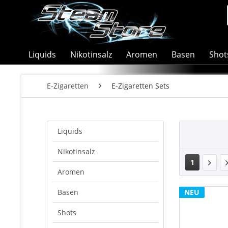
Liquids
Nikotinsalz
Aromen
Basen
Shot
E-Zigaretten
E-Zigaretten Sets
Liquids
Nikotinsalz
1
Aromen
Basen
NEU
Shots