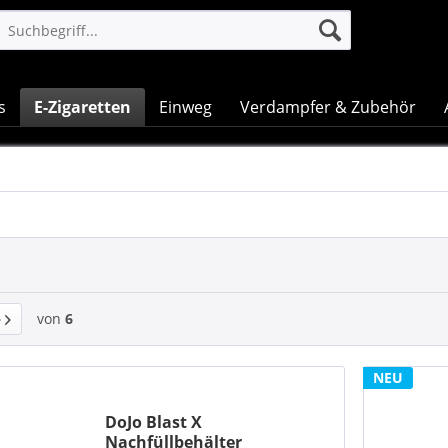
s
E-Zigaretten
Einweg
Verdampfer & Zubehör
von
6
NEU
DoJo Blast X
Nachfüllbehälter