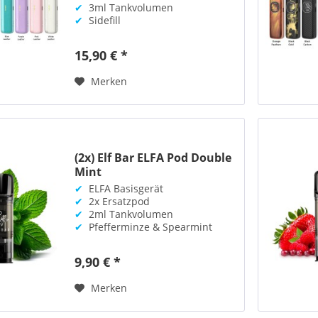
✔
3ml Tankvolumen
✔
Sidefill
15,90 € *
Merken
(2x) Elf Bar ELFA Pod Double
Mint
✔
ELFA Basisgerät
✔
2x Ersatzpod
✔
2ml Tankvolumen
✔
Pfefferminze & Spearmint
9,90 € *
Merken