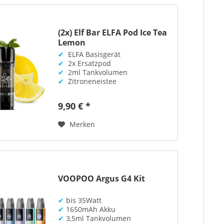
(2x) Elf Bar ELFA Pod Ice Tea
Lemon
✔
ELFA Basisgerät
✔
2x Ersatzpod
✔
2ml Tankvolumen
✔
Zitroneneistee
9,90 € *
Merken
VOOPOO Argus G4 Kit
✔
bis 35Watt
✔
1650mAh Akku
✔
3,5ml Tankvolumen