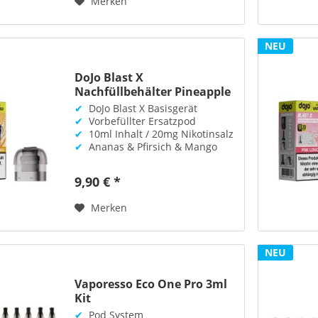
Merken
NEU
DoJo Blast X
Nachfüllbehälter Pineapple
Peach...
✔
DoJo Blast X Basisgerät
✔
Vorbefüllter Ersatzpod
✔
10ml Inhalt / 20mg Nikotinsalz
✔
Ananas & Pfirsich & Mango
9,90 € *
Merken
NEU
Vaporesso Eco One Pro 3ml
Kit
✔
Pod System