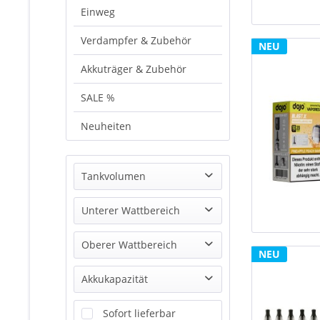
Einweg
Verdampfer & Zubehör
NEU
Akkuträger & Zubehör
SALE %
Neuheiten
Tankvolumen
Unterer Wattbereich
von
2,0 ml
bis
10,0 ml
Oberer Wattbereich
NEU
von
1 Watt
bis
20 Watt
Akkukapazität
von
11 Watt
bis
80 Watt
Sofort lieferbar