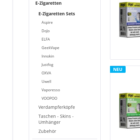
E-Zigaretten
E-Zigaretten Sets
Aspire
DoJo
ELFA
GeekVape
Innokin
Justfog
NEU
OXVA
Uwell
Vaporesso
VOOPOO
Verdampferköpfe
Taschen - Skins -
Umhänger
Zubehör