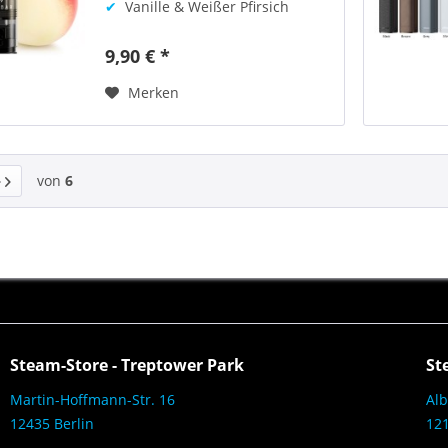
✔
Vanille & Weißer Pfirsich
9,90 € *
Merken
von
6
Steam-Store - Treptower Park
St
Martin-Hoffmann-Str. 16
Alb
12435 Berlin
121