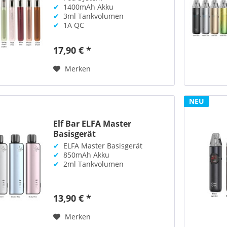
✔
1400mAh Akku
✔
3ml Tankvolumen
✔
1A QC
17,90 € *
Merken
NEU
Elf Bar ELFA Master
Basisgerät
✔
ELFA Master Basisgerät
✔
850mAh Akku
✔
2ml Tankvolumen
13,90 € *
Merken