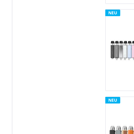
Tankpatrone
NEU
NEU