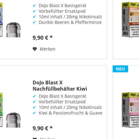
Blackberry...
✔
DoJo Blast X Basisgerät
✔
Vorbefüllter Ersatzpod
✔
10ml Inhalt / 20mg Nikotinsalz
✔
Dunkle Beeren & Pfefferminze
9,90 € *
Merken
NEU
DoJo Blast X
Nachfüllbehälter Kiwi
Passionfruit...
✔
DoJo Blast X Basisgerät
✔
Vorbefüllter Ersatzpod
✔
10ml Inhalt / 20mg Nikotinsalz
✔
Kiwi & Passionsfrucht & Guave
9,90 € *