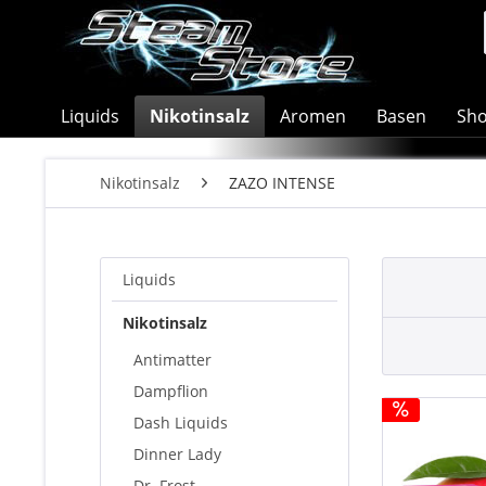
Liquids
Nikotinsalz
Aromen
Basen
Sho
Nikotinsalz
ZAZO INTENSE
Liquids
Nikotinsalz
Antimatter
Dampflion
Dash Liquids
Dinner Lady
Dr. Frost