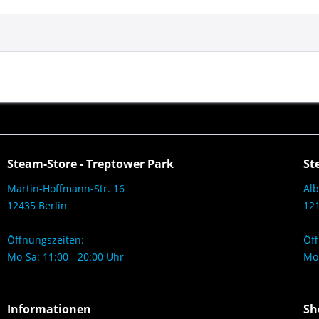
Steam-Store - Treptower Park
St
Martin-Hoffmann-Str. 16
Alb
12435 Berlin
121
Öffnungszeiten:
Öff
Mo-Sa: 11:00 - 20:00 Uhr
Mo-
Informationen
Sh