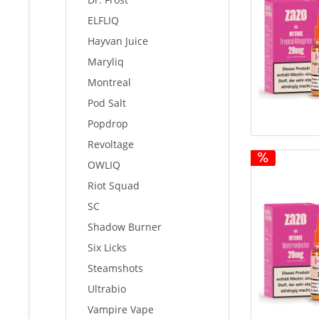
ELFLIQ
Hayvan Juice
Maryliq
Montreal
Pod Salt
Popdrop
Revoltage
OWLIQ
Riot Squad
SC
Shadow Burner
Six Licks
Steamshots
Ultrabio
Vampire Vape