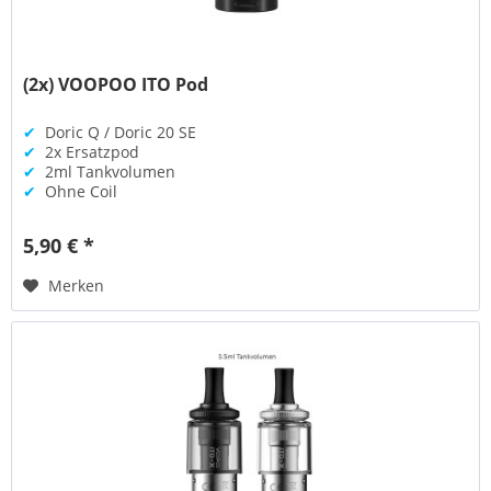
(2x) VOOPOO ITO Pod
✔
Doric Q / Doric 20 SE
✔
2x Ersatzpod
✔
2ml Tankvolumen
✔
Ohne Coil
5,90 € *
Merken