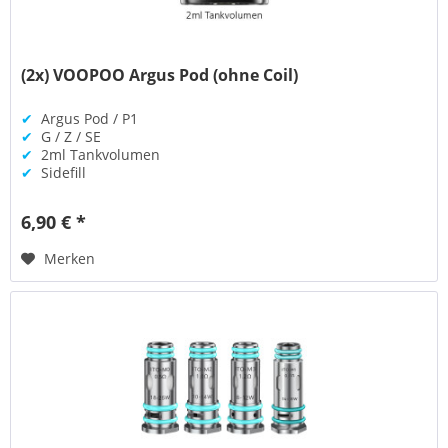
(2x) VOOPOO Argus Pod (ohne Coil)
✔
Argus Pod / P1
✔
G / Z / SE
✔
2ml Tankvolumen
✔
Sidefill
6,90 € *
Merken