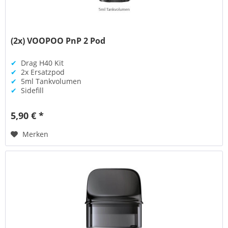
(2x) VOOPOO PnP 2 Pod
✔
Drag H40 Kit
✔
2x Ersatzpod
✔
5ml Tankvolumen
✔
Sidefill
5,90 € *
Merken