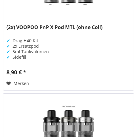
(2x) VOOPOO PnP X Pod MTL (ohne Coil)
✔
Drag H40 Kit
✔
2x Ersatzpod
✔
5ml Tankvolumen
✔
Sidefill
8,90 € *
Merken