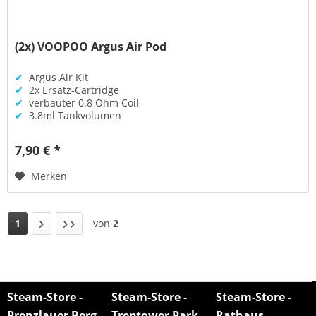
(2x) VOOPOO Argus Air Pod
✔
Argus Air Kit
✔
2x Ersatz-Cartridge
✔
verbauter 0.8 Ohm Coil
✔
3.8ml Tankvolumen
7,90 € *
Merken
1
von
2
Steam-Store -
Steam-Store -
Steam-Store -
Prenzlauer Berg
Treptower Park
Rathaus