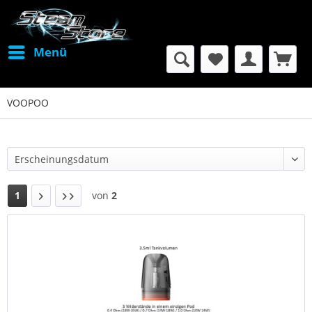
Menü
VOOPOO
1
von
2