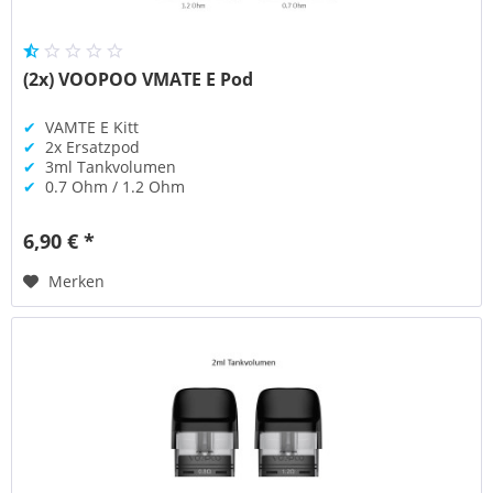
(2x) VOOPOO VMATE E Pod
✔
VAMTE E Kitt
✔
2x Ersatzpod
✔
3ml Tankvolumen
✔
0.7 Ohm / 1.2 Ohm
6,90 € *
Merken