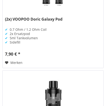
(2x) VOOPOO Doric Galaxy Pod
✔
0.7 Ohm / 1.2 Ohm Coil
✔
2x Ersatzpod
✔
5ml Tankvolumen
✔
Sidefill
7,90 € *
Merken