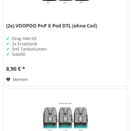
(2x) VOOPOO PnP X Pod DTL (ohne Coil)
✔
Drag H40 Kit
✔
2x Ersatzpod
✔
5ml Tankvolumen
✔
Sidefill
8,90 € *
Merken