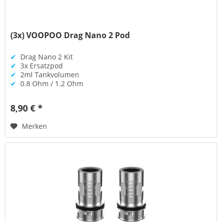
(3x) VOOPOO Drag Nano 2 Pod
✔
Drag Nano 2 Kit
✔
3x Ersatzpod
✔
2ml Tankvolumen
✔
0.8 Ohm / 1.2 Ohm
8,90 € *
Merken