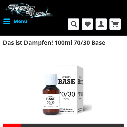
Menü
Das ist Dampfen! 100ml 70/30 Base