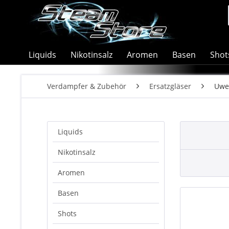
Liquids
Nikotinsalz
Aromen
Basen
Shot
Verdampfer & Zubehör
Ersatzgläser
Uwe
Liquids
Nikotinsalz
Aromen
Basen
Shots