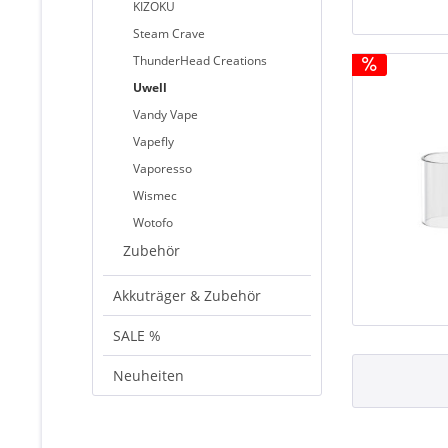
KIZOKU
Steam Crave
ThunderHead Creations
Uwell
Vandy Vape
Vapefly
Vaporesso
Wismec
Wotofo
Zubehör
Akkuträger & Zubehör
SALE %
Neuheiten