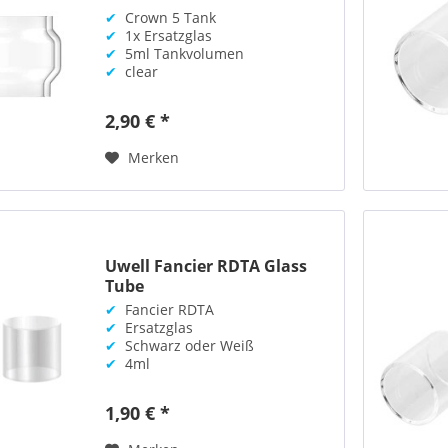
✔
Crown 5 Tank
✔
1x Ersatzglas
✔
5ml Tankvolumen
✔
clear
2,90 € *
Merken
Uwell Fancier RDTA Glass
Tube
✔
Fancier RDTA
✔
Ersatzglas
✔
Schwarz oder Weiß
✔
4ml
1,90 € *