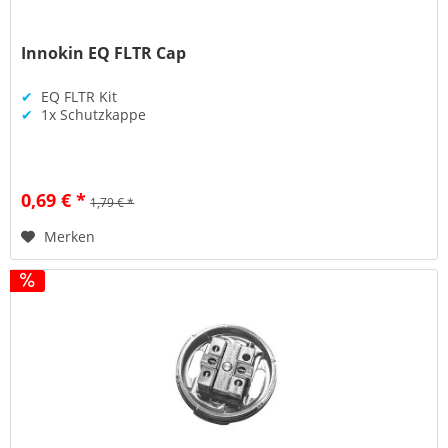
Innokin EQ FLTR Cap
✔
EQ FLTR Kit
✔
1x Schutzkappe
0,69 € *
1,79 € *
Merken