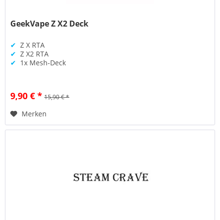
GeekVape Z X2 Deck
✔
Z X RTA
✔
Z X2 RTA
✔
1x Mesh-Deck
9,90 € *
15,90 € *
Merken