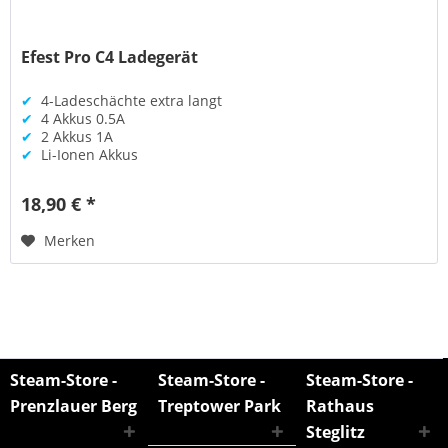
Efest Pro C4 Ladegerät
✔
4-Ladeschächte extra langt
✔
4 Akkus 0.5A
✔
2 Akkus 1A
✔
Li-Ionen Akkus
18,90 € *
Merken
Steam-Store -
Steam-Store -
Steam-Store -
Prenzlauer Berg
Treptower Park
Rathaus
Steglitz