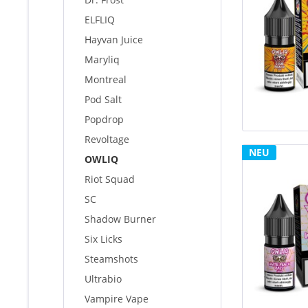
ELFLIQ
Hayvan Juice
Maryliq
Montreal
Pod Salt
Popdrop
Revoltage
NEU
OWLIQ
Riot Squad
SC
Shadow Burner
Six Licks
Steamshots
Ultrabio
Vampire Vape