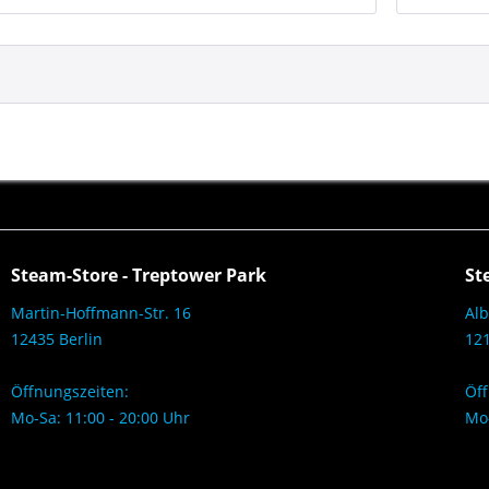
Steam-Store - Treptower Park
St
Martin-Hoffmann-Str. 16
Alb
12435 Berlin
121
Öffnungszeiten:
Öff
Mo-Sa: 11:00 - 20:00 Uhr
Mo-