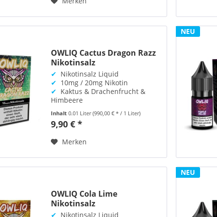
Merken
NEU
OWLIQ Cactus Dragon Razz
Nikotinsalz
✔
Nikotinsalz Liquid
✔
10mg / 20mg Nikotin
✔
Kaktus & Drachenfrucht &
Himbeere
Inhalt
0.01 Liter
(990,00 € * / 1 Liter)
9,90 € *
Merken
NEU
OWLIQ Cola Lime
Nikotinsalz
✔
Nikotinsalz Liquid