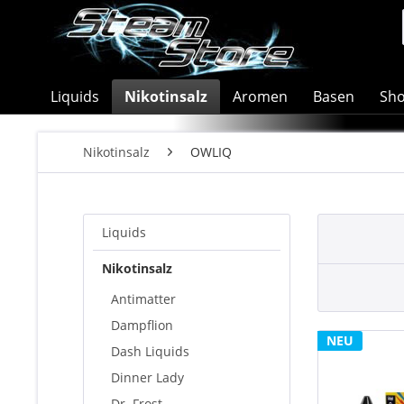
Liquids
Nikotinsalz
Aromen
Basen
Sho
Nikotinsalz
OWLIQ
Liquids
Nikotinsalz
Antimatter
Dampflion
NEU
Dash Liquids
Dinner Lady
Dr. Frost