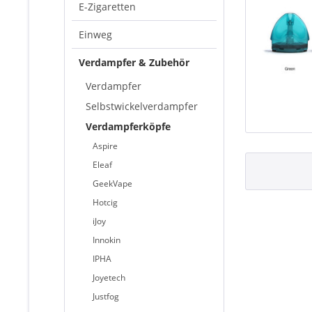
E-Zigaretten
Einweg
Verdampfer & Zubehör
Verdampfer
Selbstwickelverdampfer
Verdampferköpfe
Aspire
Eleaf
GeekVape
Hotcig
iJoy
Innokin
IPHA
Joyetech
Justfog