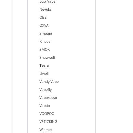
Lost Vape
Nevoks
OBS
OXVA
Smoant
Rincoe
SMOK
Snowwolf
Tesla
Uwell
Vandy Vape
Vapefly
Vaporesso
Vaptio
VOOPOO
VSTICKING
Wismec