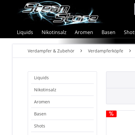
Liquids
Nikotinsalz
Aromen
Basen
Shot
Verdampfer & Zubehör
Verdampferköpfe
Liquids
Nikotinsalz
Aromen
Basen
Shots