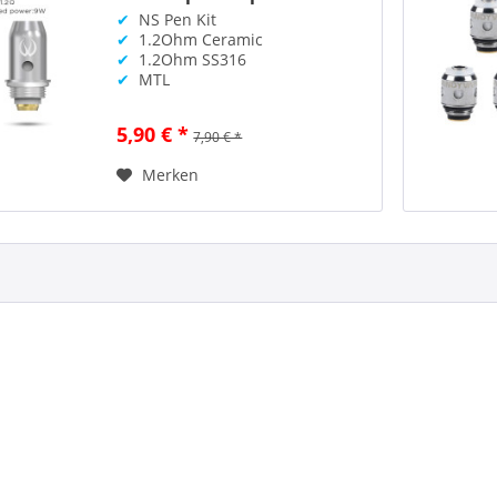
✔
NS Pen Kit
✔
1.2Ohm Ceramic
✔
1.2Ohm SS316
✔
MTL
5,90 € *
7,90 € *
Merken