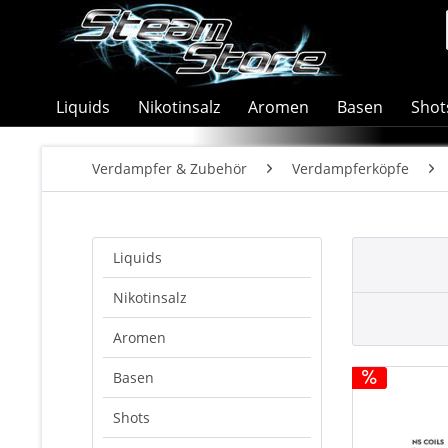
Liquids
Nikotinsalz
Aromen
Basen
Shot
Verdampfer & Zubehör
Verdampferköpfe
Liquids
Nikotinsalz
Aromen
Basen
Shots