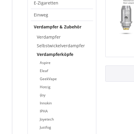
E-Zigaretten
Einweg
Verdampfer & Zubehör
Verdampfer
Selbstwickelverdampfer
Verdampferköpfe
Aspire
Eleaf
GeekVape
Hotcig
iJoy
Innokin
IPHA
Joyetech
Justfog