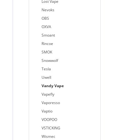
Lost Vape
Nevoks
OBS
OXVA
Smoant
Rincoe
SMOK
Snowwolf
Tesla
Uwell
Vandy Vape
Vapefly
Vaporesso
Vaptio
VOOPOO
VSTICKING
Wismec