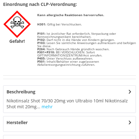
Einordnung nach CLP-Verordnung:
Kann allergische Reaktionen hervorrufen.
H301:
Giftig bei Verschlucken.
P101:
Ist ärztlicher Rat erforderlich, Verpackung oder
Kennzeichnungsetikett bereithalten.
P102:
Darf nicht in die Hände von Kindern gelangen.
Gefahr!
P103:
Lesen Sie sämtliche Anweisungen aufmerksam und befolgen
Sie diese.
P264:
Nach Gebrauch Hände gründlich waschen.
P301+P310:
BEI VERSCHLUCKEN: Sofort
GIFTINFORMATIONSZENTRUM/Arzt anrufen.
P405:
Unter Verschluss aufbewahren.
P501:
Inhalt/Behälter einer zugelassenen
Abfallentsorgungseinrichtung zuführen.
Beschreibung
Nikotinsalz Shot 70/30 20mg von Ultrabio 10ml Nikotinsalz
Shot mit 20mg...
mehr
Hersteller