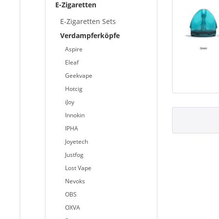
E-Zigaretten
E-Zigaretten Sets
Verdampferköpfe
Aspire
Eleaf
Geekvape
Hotcig
iJoy
Innokin
IPHA
Joyetech
Justfog
Lost Vape
Nevoks
OBS
OXVA