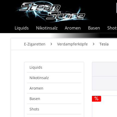
Liquids
Nikotinsalz
Aromen
Basen
Shot
E-Zigaretten
Verdampferköpfe
Tesla
Liquids
Nikotinsalz
Aromen
Basen
Shots