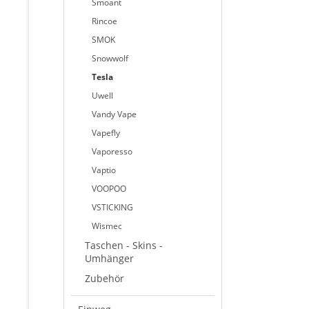
Smoant
Rincoe
SMOK
Snowwolf
Tesla
Uwell
Vandy Vape
Vapefly
Vaporesso
Vaptio
VOOPOO
VSTICKING
Wismec
Taschen - Skins -
Umhänger
Zubehör