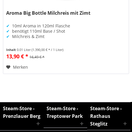
Aroma Big Bottle Milchreis mit Zimt
✔
10ml Aroma in 120ml Flasche
✔
benötigt 110ml Base / Shot
✔
Milchreis & Zimt
Inhalt
0.01 Liter
(1.390,00 € * / 1 Liter)
13,90 € *
16,49 € *
Merken
Steam-Store -
Steam-Store -
Steam-Store -
Prenzlauer Berg
Treptower Park
Rathaus
Steglitz