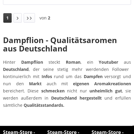
1
von
2
Dampflion - Qualitätsaromen
aus Deutschland
Hinter
Dampflion
steckt
Roman
, ein
Youtuber
aus
Deutschland
, der seine stetig mehr werdenden Follower
kontinuierlich mit
Infos
rund um das
Dampfen
versorgt und
nun den
Markt
auch mit
eigenen Aromakreationen
bereichert. Diese
schmecken
nicht nur
unheimlich gut
, sie
werden außerdem in
Deutschland hergestellt
und erfüllen
sämtliche
Qualitätsstandards.
Steam-Store -
Steam-Store -
Steam-Store -