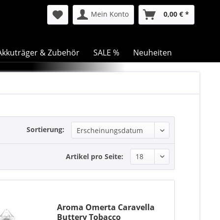
Mein Konto
0,00 € *
Akkuträger & Zubehör
SALE %
Neuheiten
Sortierung:
Artikel pro Seite:
Aroma Omerta Caravella
Buttery Tobacco