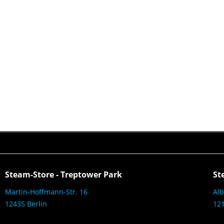
Steam-Store - Treptower Park
St
Martin-Hoffmann-Str. 16
Alb
12435 Berlin
121