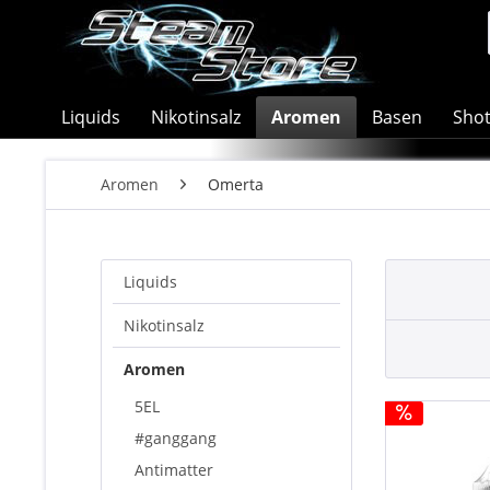
Liquids
Nikotinsalz
Aromen
Basen
Sho
Aromen
Omerta
Liquids
Nikotinsalz
Aromen
5EL
#ganggang
Antimatter