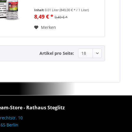
Inhalt
0.01 Liter
(849,00 € * / 1 Liter)
8,49 € *
9,49 € *
Merken
Artikel pro Seite:
eam-Store - Rathaus Steglitz
rechtstr. 10
65 Berlin