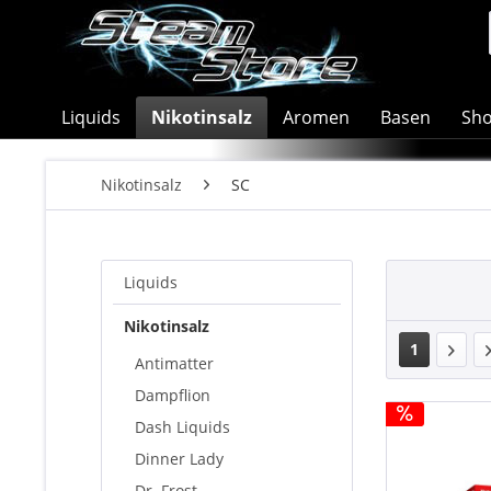
Liquids
Nikotinsalz
Aromen
Basen
Sho
Nikotinsalz
SC
Liquids
Nikotinsalz
1
Antimatter
Dampflion
Dash Liquids
Dinner Lady
Dr. Frost