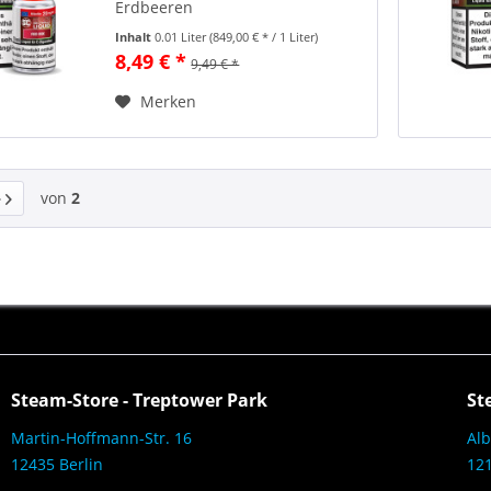
Erdbeeren
Inhalt
0.01 Liter
(849,00 € * / 1 Liter)
8,49 € *
9,49 € *
Merken
von
2
Steam-Store - Treptower Park
St
Martin-Hoffmann-Str. 16
Alb
12435 Berlin
121