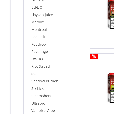
ELFLIQ
Hayvan Juice
Maryliq
Montreal
Pod Salt
Popdrop
Revoltage
OWLIQ
Riot Squad
SC
Shadow Burner
Six Licks
Steamshots
Ultrabio
Vampire Vape