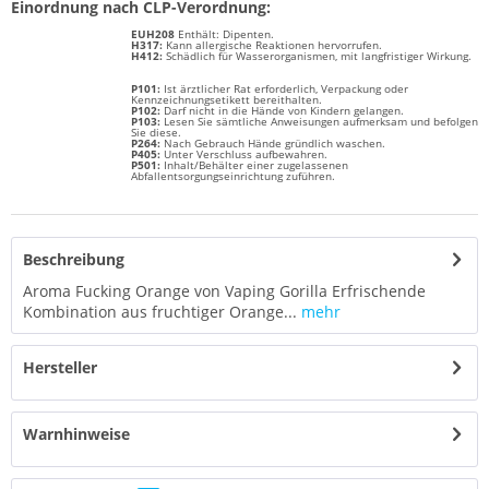
Einordnung nach CLP-Verordnung:
EUH208
Enthält: Dipenten.
H317:
Kann allergische Reaktionen hervorrufen.
H412:
Schädlich für Wasserorganismen, mit langfristiger Wirkung.
P101:
Ist ärztlicher Rat erforderlich, Verpackung oder
Kennzeichnungsetikett bereithalten.
P102:
Darf nicht in die Hände von Kindern gelangen.
P103:
Lesen Sie sämtliche Anweisungen aufmerksam und befolgen
Sie diese.
P264:
Nach Gebrauch Hände gründlich waschen.
P405:
Unter Verschluss aufbewahren.
P501:
Inhalt/Behälter einer zugelassenen
Abfallentsorgungseinrichtung zuführen.
Beschreibung
Aroma Fucking Orange von Vaping Gorilla Erfrischende
Kombination aus fruchtiger Orange...
mehr
Hersteller
Warnhinweise