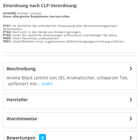
Einordnung nach CLP-Verordnung:
EUH208:
Enthält
Linalool
.
Kann allergische Reaktionen hervorrufen.
P101:
Ist ärztlicher Rat erforderlich, Verpackung oder Kennzeichnungsetikett
bereithalten.
P102:
Darf nicht in die Hände von Kindern gelangen.
P103:
Lesen Sie sämtliche Anweisungen aufmerksam und befolgen Sie diese.
P405:
Unter Verschluss aufbewahren.
P501:
Inhalt/Behälter einer zugelassenen Abfallentsorgungseinrichtung zuführen.
Beschreibung
Aroma Black Lemint von 5EL Aromatischer, schwarzer Tee,
verfeinert mit...
mehr
Hersteller
Warnhinweise
Bewertungen
0