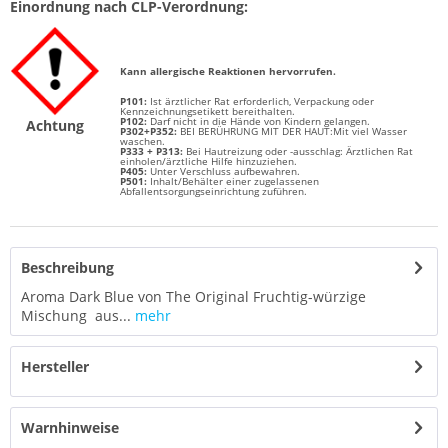
Einordnung nach CLP-Verordnung:
Kann allergische Reaktionen hervorrufen.
P101:
Ist ärztlicher Rat erforderlich, Verpackung oder
Kennzeichnungsetikett bereithalten.
P102:
Darf nicht in die Hände von Kindern gelangen.
Achtung
P302+P352:
BEI BERÜHRUNG MIT DER HAUT:Mit viel Wasser
waschen.
P333 + P313:
Bei Hautreizung oder -ausschlag: Ärztlichen Rat
einholen/ärztliche Hilfe hinzuziehen.
P405:
Unter Verschluss aufbewahren.
P501:
Inhalt/Behälter einer zugelassenen
Abfallentsorgungseinrichtung zuführen.
Beschreibung
Aroma Dark Blue von The Original Fruchtig-würzige
Mischung aus...
mehr
Hersteller
Warnhinweise