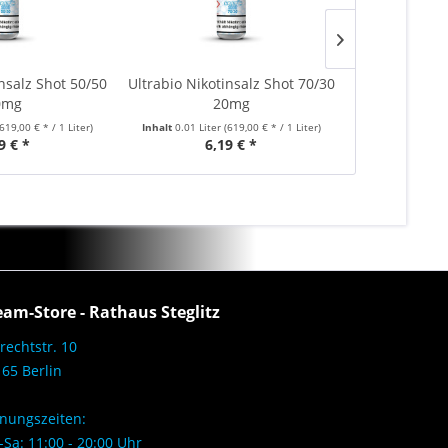
insalz Shot 50/50
Ultrabio Nikotinsalz Shot 70/30
Ultrabio 7
0mg
20mg
(619,00 € * / 1 Liter)
Inhalt
0.01 Liter
(619,00 € * / 1 Liter)
Inhalt
0.01 Lite
9 € *
6,19 € *
5,
eam-Store - Rathaus Steglitz
rechtstr. 10
65 Berlin
nungszeiten:
Sa: 11:00 - 20:00 Uhr