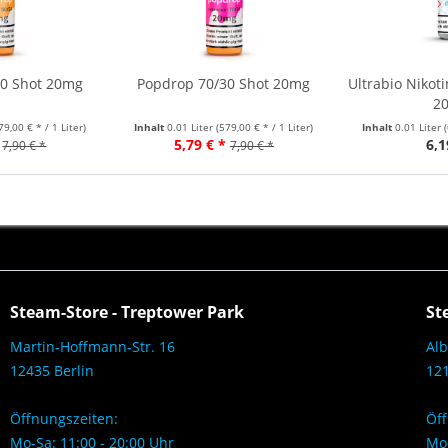
50 Shot 20mg
Popdrop 70/30 Shot 20mg
Ultrabio Nikot
2
79,00 € * / 1 Liter)
Inhalt
0.01 Liter
(579,00 € * / 1 Liter)
Inhalt
0.01 Liter
5,79 € *
6,1
7,90 € *
7,90 € *
Steam-Store - Treptower Park
St
Martin-Hoffmann-Str. 16
Alb
12435 Berlin
121
Öffnungszeiten:
Öff
Mo-Sa: 11:00 - 20:00 Uhr
Mo-