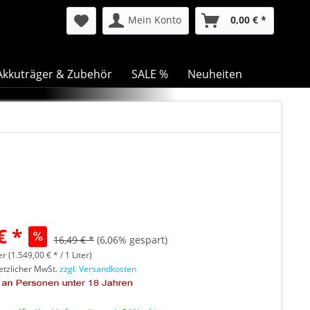
Mein Konto
0,00 € *
Akkuträger & Zubehör
SALE %
Neuheiten
€ *
16,49 € *
(6,06% gespart)
er (1.549,00 € * / 1 Liter)
setzlicher MwSt.
zzgl. Versandkosten