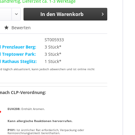
sandfertig, Lieferzeit ca. 1-3 Werktage
In den
Warenkorb
Bewerten
ST005933
d Prenzlauer Berg:
3 Stück*
d Treptower Park:
3 Stück*
d Rathaus Steglitz:
1 Stück*
rd täglich aktualisiert, kann jedoch abweichen und ist online nicht
nach CLP-Verordnung:
EUH208:
Enthält Aromen.
Kann allergische Reaktionen hervorrufen.
P101:
Ist ärztlicher Rat erforderlich, Verpackung oder
Kennzeichnungsetikett bereithalten.