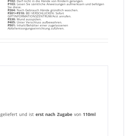
P102:
Darf nicht in die Hände von Kindern gelangen.
P103:
Lesen Sie sämtliche Anweisungen aufmerksam und befolgen
Sie diese.
P264:
Nach Gebrauch Hände gründlich waschen.
P301+P310:
BEI VERSCHLUCKEN: Sofort
GIFTINFORMATIONSZENTRUM/Arzt anrufen.
P330:
Mund ausspülen.
P405:
Unter Verschluss aufbewahren.
P501:
Inhalt/Behälter einer zugelassenen
Abfallentsorgungseinrichtung zuführen.
geliefert und ist
erst nach Zugabe
von
110ml