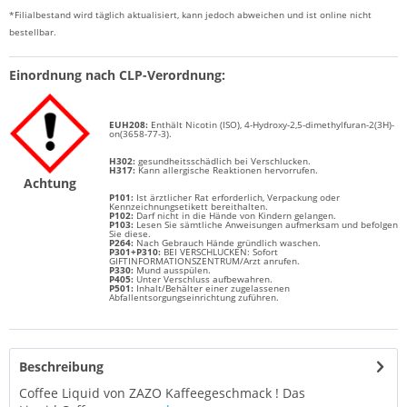
*Filialbestand wird täglich aktualisiert, kann jedoch abweichen und ist online nicht
bestellbar.
Einordnung nach CLP-Verordnung:
EUH208:
Enthält
Nicotin (ISO),
4-Hydroxy-2,5-dimethylfuran-2(3H)-
on(3658-77-3)
.
H302:
g
esundheitsschädlich bei Verschlucken.
H317:
Kann allergische Reaktionen hervorrufen.
Achtung
P101:
Ist ärztlicher Rat erforderlich, Verpackung oder
Kennzeichnungsetikett bereithalten.
P102:
Darf nicht in die Hände von Kindern gelangen.
P103:
Lesen Sie sämtliche Anweisungen aufmerksam und befolgen
Sie diese.
P264:
Nach Gebrauch Hände gründlich waschen.
P301+P310:
BEI VERSCHLUCKEN: Sofort
GIFTINFORMATIONSZENTRUM/Arzt anrufen.
P330:
Mund ausspülen.
P405:
Unter Verschluss aufbewahren.
P501:
Inhalt/Behälter einer zugelassenen
Abfallentsorgungseinrichtung zuführen.
Beschreibung
Coffee Liquid von ZAZO Kaffeegeschmack ! Das