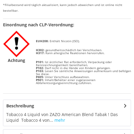
*Filialbestand wird täglich aktualisiert, kann jedoch abweichen und ist online nicht
bestellbar.
Einordnung nach CLP-Verordnung:
EUH208:
Enthält
Nicotin (ISO)
.
H302:
g
esundheitsschädlich bei Verschlucken.
H317:
Kann allergische Reaktionen hervorrufen.
Achtung
P101:
Ist ärztlicher Rat erforderlich, Verpackung oder
Kennzeichnungsetikett bereithalten.
P102:
Darf nicht in die Hände von Kindern gelangen.
P103:
Lesen Sie sämtliche Anweisungen aufmerksam und befolgen
Sie diese.
P405:
Unter Verschluss aufbewahren.
P501:
Inhalt/Behälter einer zugelassenen
Abfallentsorgungseinrichtung zuführen.
Beschreibung
Tobacco 4 Liquid von ZAZO American Blend Tabak ! Das
Liquid Tobacco 4 von...
mehr