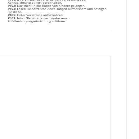
Kennzeichnungsetikett bereithalten.
P102:
Darf nicht in die Hände von Kindern gelangen.
P103:
Lesen Sie sämtliche Anweisungen aufmerksam und befolgen
Sie diese.
P405:
Unter Verschluss aufbewahren.
P501:
Inhalt/Behälter einer zugelassenen
Abfallentsorgungseinrichtung zuführen.