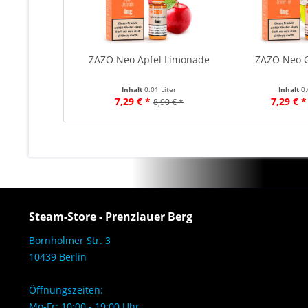
ZAZO Neo Apfel Limonade
ZAZO Neo 
Inhalt
0.01 Liter
Inhalt
0.
7,29 € *
7,29 € *
8,90 € *
Steam-Store - Prenzlauer Berg
Bornholmer Str. 3
10439 Berlin
Öffnungszeiten:
Mo-Fr: 10:00 - 19:00 Uhr