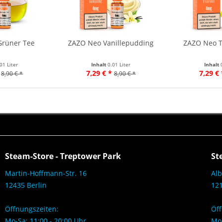
Grüner Tee
ZAZO Neo Vanillepudding
ZAZO Neo T
01 Liter
Inhalt
0.01 Liter
Inhalt
7,29 € *
7,29 € 
8,90 € *
8,90 € *
Steam-Store - Treptower Park
St
Martin-Hoffmann-Str. 16
Alb
12435 Berlin
121
Öffnungszeiten:
Öff
Mo-Sa: 11:00 - 20:00 Uhr
Mo-