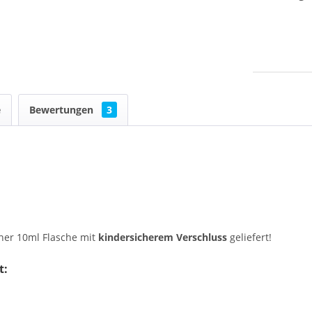
e
Bewertungen
3
iner 10ml Flasche mit
kindersicherem Verschluss
geliefert!
t: