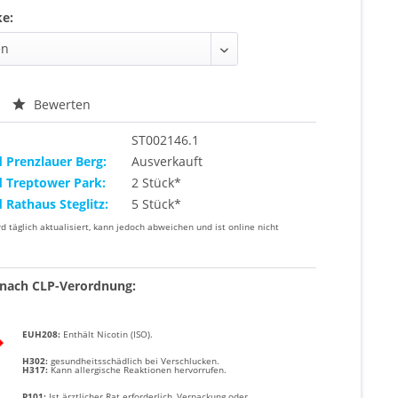
ke:
Bewerten
ST002146.1
d Prenzlauer Berg:
Ausverkauft
d Treptower Park:
2 Stück*
d Rathaus Steglitz:
5 Stück*
rd täglich aktualisiert, kann jedoch abweichen und ist online nicht
nach CLP-Verordnung:
EUH208:
Enthält
Nicotin (ISO)
.
H302:
g
esundheitsschädlich bei Verschlucken.
H317:
Kann allergische Reaktionen hervorrufen.
P101:
Ist ärztlicher Rat erforderlich, Verpackung oder