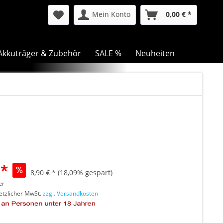
Mein Konto
0,00 € *
Akkuträger & Zubehör
SALE %
Neuheiten
 *
8,90 € *
(18,09% gespart)
er
setzlicher MwSt.
zzgl. Versandkosten