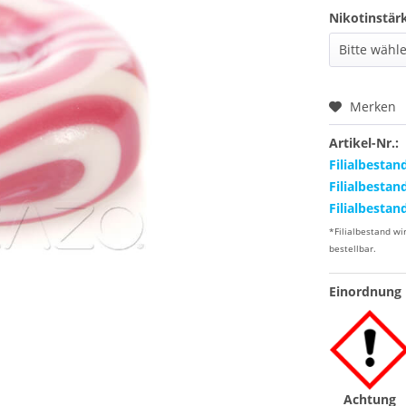
Nikotinstär
Merken
Artikel-Nr.:
Filialbestan
Filialbestan
Filialbestan
*Filialbestand wi
bestellbar.
Einordnung 
Achtung