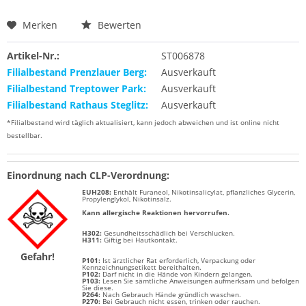
Merken
Bewerten
Artikel-Nr.:
ST006878
Filialbestand Prenzlauer Berg:
Ausverkauft
Filialbestand Treptower Park:
Ausverkauft
Filialbestand Rathaus Steglitz:
Ausverkauft
*Filialbestand wird täglich aktualisiert, kann jedoch abweichen und ist online nicht
bestellbar.
Einordnung nach CLP-Verordnung:
EUH208:
Enthält
Furaneol,
Nikotinsalicylat,
pflanzliches Glycerin,
Propylenglykol, Nikotinsalz
.
Kann allergische Reaktionen hervorrufen.
H302:
Gesundheitsschädlich bei Verschlucken.
H311:
Giftig bei Hautkontakt.
Gefahr!
P101:
Ist ärztlicher Rat erforderlich, Verpackung oder
Kennzeichnungsetikett bereithalten.
P102:
Darf nicht in die Hände von Kindern gelangen.
P103:
Lesen Sie sämtliche Anweisungen aufmerksam und befolgen
Sie diese.
P264:
Nach Gebrauch Hände gründlich waschen.
P270:
Bei Gebrauch nicht essen, trinken oder rauchen.