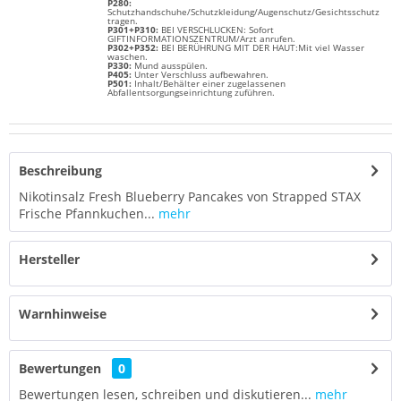
P280:
Schutzhandschuhe/Schutzkleidung/Augenschutz/Gesichtsschutz
tragen.
P301+P310:
BEI VERSCHLUCKEN: Sofort
GIFTINFORMATIONSZENTRUM/Arzt anrufen.
P302+P352:
BEI BERÜHRUNG MIT DER HAUT:Mit viel Wasser
waschen.
P330:
Mund ausspülen.
P405:
Unter Verschluss aufbewahren.
P501:
Inhalt/Behälter einer zugelassenen
Abfallentsorgungseinrichtung zuführen.
Beschreibung
Nikotinsalz Fresh Blueberry Pancakes von Strapped STAX
Frische Pfannkuchen...
mehr
Hersteller
Warnhinweise
Bewertungen
0
Bewertungen lesen, schreiben und diskutieren...
mehr