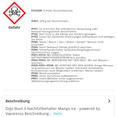
EUH208:
Enthält
Nicotinbenzoat.
H301:
Giftig bei Verschlucken.
Gefahr
P101:
Ist ärztlicher Rat erforderlich, Verpackung oder
Kennzeichnungsetikett bereithalten.
P102:
Darf nicht in die Hände von Kindern gelangen.
P103:
Lesen Sie sämtliche Anweisungen aufmerksam und befolgen
Sie diese.
P260:
Staub / Rauch / Gas / Nebel / Dampf / Aerosol nicht
einatmen.
P264:
Nach Gebrauch Hände gründlich waschen.
P280:
Schutzhandschuhe/ Schutzkleidung/Augenschutz/
Gesichtsschutz tragen.
P301+P310:
BEI VERSCHLUCKEN: Sofort
GIFTINFORMATIONSZENTRUM/Arzt anrufen.
P302+P352:
BEI BERÜHRUNG MIT DER HAUT: Mit viel Wasser/…
waschen.
P305+P351+P338:
BEI KONTAKT MIT DEN AUGEN: Einige Minuten
lang behutsam mit Wasser spülen. Eventuell vorhandene
Kontaktlinsen nach Möglichkeit entfernen. Weiter spülen.
P330:
Mund ausspülen.
P405:
Unter Verschluss aufbewahren.
P501:
Inhalt/Behälter einer zugelassenen
Abfallentsorgungseinrichtung zuführen.
Beschreibung
DoJo Blast X Nachfüllbehälter Mango Ice - powered by
Vaporesso Beschreibung...
mehr