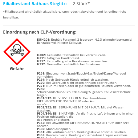
Filialbestand Rathaus Steglitz:
2 Stück*
*Filialbestand wird täglich aktualisiert, kann jedoch abweichen und ist online nicht
bestellbar.
Einordnung nach CLP-Verordnung:
EUH208:
Enthält Furaneol, 2-Isopropyl-N,2,3-trimethylbutyramid,
Benzaldehyd, Nikotin Salicylat.
H302:
Gesundheitsschädlich bei Verschlucken.
H311:
Giftig bei Hautkontakt.
H317:
Kann allergische Reaktionen hervorrufen.
H332:
Gesundheitsschädlich bei Einatmen.
Gefahr
P261:
Einatmen von Staub/Rauch/Gas/Nebel/Dampf/Aerosol
vermeiden.
P264:
Nach Gebrauch Hände gründlich waschen.
P270:
Bei Gebrauch nicht essen, trinken oder rauchen.
P271:
Nur im Freien oder in gut belüfteten Räumen verwenden.
P280:
Schutzhandschuhe/Schutzkleidung/Augenschutz/Gesichtsschutz
tragen.
P301/312:
BEI VERSCHLUCKEN: Bei Unwohlsein
GIFTINFORMATIONSZENTRUM oder Arzt
anrufen.
P302/352:
BEI BERÜHRUNG MIT DER HAUT: Mit viel Wasser
waschen.
P304/340:
BEI EINATMEN: An die frische Luft bringen und in einer
Position ruhigstellen, die
das Atmen erleichtert.
P312:
Bei Unwohlsein GIFTINFORMATIONSZENTRUM oder Arzt
anrufen.
P330:
Mund ausspülen.
P361:
Alle kontaminierten Kleidungsstücke sofort ausziehen.
P363:
Kontaminierte Kleidung vor erneutem Tragen waschen.