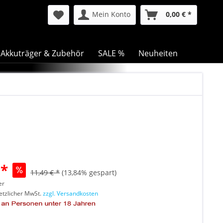
Mein Konto
0,00 € *
Akkuträger & Zubehör
SALE %
Neuheiten
 *
11,49 € *
(13,84% gespart)
er
setzlicher MwSt.
zzgl. Versandkosten