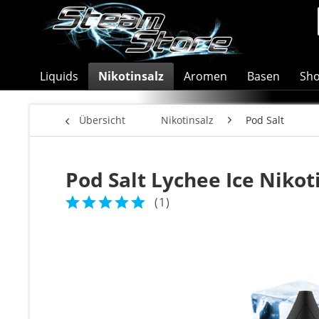
Liquids
Nikotinsalz
Aromen
Basen
Sho
Übersicht
Nikotinsalz
Pod Salt
Pod Salt Lychee Ice Nikot
(
1
)