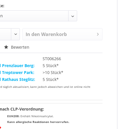
ke:
In den
Warenkorb
Bewerten
ST006266
d Prenzlauer Berg:
5 Stück*
d Treptower Park:
>10 Stück*
d Rathaus Steglitz:
5 Stück*
rd täglich aktualisiert, kann jedoch abweichen und ist online nicht
nach CLP-Verordnung:
EUH208:
Enthält
Nikotinsalicylat
.
Kann allergische Reaktionen hervorrufen.