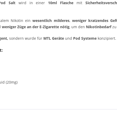
od Salt
wird in einer
10ml Flasche
mit
Sicherheitsversch
malem Nikotin ein
wesentlich milderes
,
weniger kratzendes Gef
d
weniger Züge an der E-Zigarette nötig
, um den
Nikotinbedarf
zu 
gent,
sondern wurde für
MTL Geräte
und
Pod Systeme
konzipiert
t:
quid (20mg)