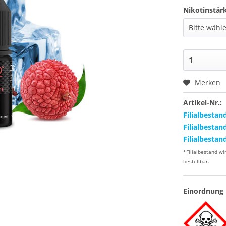
Nikotinstär
Merken
Artikel-Nr.:
Filialbestan
Filialbestan
Filialbestan
*Filialbestand wi
bestellbar.
Einordnung 