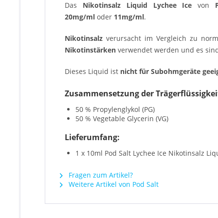
Das
Nikotinsalz Liquid Lychee Ice
von
P
20mg/ml
oder
11
mg/ml
.
Nikotinsalz
verursacht im Vergleich zu nor
Nikotinstärken
verwendet werden und es sin
Dieses Liquid ist
nicht für Subohmgeräte geei
Zusammensetzung der Trägerflüssigkei
50 % Propylenglykol (PG)
50 % Vegetable Glycerin (VG)
Lieferumfang:
1 x 10ml Pod Salt Lychee Ice Nikotinsalz Li
Fragen zum Artikel?
Weitere Artikel von Pod Salt