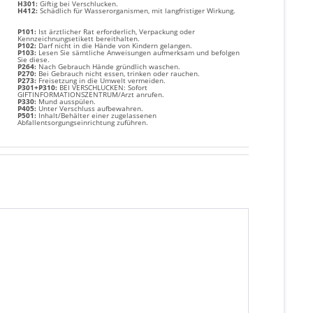
H301:
Giftig bei Verschlucken.
H412:
Schädlich für Wasserorganismen, mit langfristiger Wirkung.
P101:
Ist ärztlicher Rat erforderlich, Verpackung oder
Kennzeichnungsetikett bereithalten.
P102:
Darf nicht in die Hände von Kindern gelangen.
P103:
Lesen Sie sämtliche Anweisungen aufmerksam und befolgen
Sie diese.
P264:
Nach Gebrauch Hände gründlich waschen.
P270:
Bei Gebrauch nicht essen, trinken oder rauchen.
P273:
Freisetzung in die Umwelt vermeiden.
P301+P310:
BEI VERSCHLUCKEN: Sofort
GIFTINFORMATIONSZENTRUM/Arzt anrufen.
P330:
Mund ausspülen.
P405:
Unter Verschluss aufbewahren.
P501:
Inhalt/Behälter einer zugelassenen
Abfallentsorgungseinrichtung zuführen.