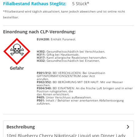
Filialbestand Rathaus Steglitz:
5 Stück*
*Filialbestand wird täglich aktualisiert, kann jedoch abweichen und ist online nicht
bestellbar.
Einordnung nach CLP-Verordnung:
EUH208:
Enthält Furaneol.
H302:
Gesundheitsschädlich bei Verschlucken.
H311:
Giftig bei Hautkontakt.
H317:
Kann allergische Reaktionen hervorrufen.
H332:
Gesundheitsschädlich bei Einatmen.
Gefahr
P301/312:
BEI VERSCHLUCKEN: Bei Unwohlsein
GIFTINFORMATIONSZENTRUM oder Arzt
anrufen.
P302/352:
BEI BERÜHRUNG MIT DER HAUT: Mit viel Wasser
waschen.
P304/340:
BEI EINATMEN: An die frische Luft bringen und in einer
Position ruhigstellen, die
das Atmen erleichtert.
P405:
Unter Verschluss aufbewahren.
P501:
Inhalt / Behälter einer anerkannten Abfallentsorgung
zuführen.
Beschreibung
10ml Blueberry Cherry Nikotinsalz Liquid von Dinner Lady