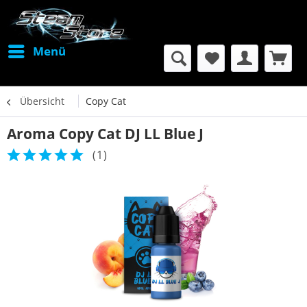
Menü
Übersicht
Copy Cat
Aroma Copy Cat DJ LL Blue J
(
1
)