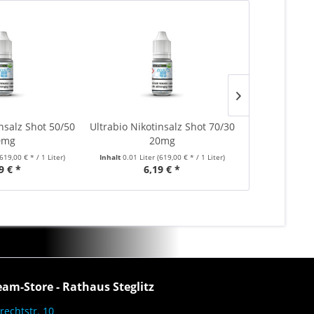
insalz Shot 50/50
Ultrabio Nikotinsalz Shot 70/30
Ultrabio 7
0mg
20mg
(619,00 € * / 1 Liter)
Inhalt
0.01 Liter
(619,00 € * / 1 Liter)
Inhalt
0.01 Lite
9 € *
6,19 € *
5,
eam-Store - Rathaus Steglitz
rechtstr. 10