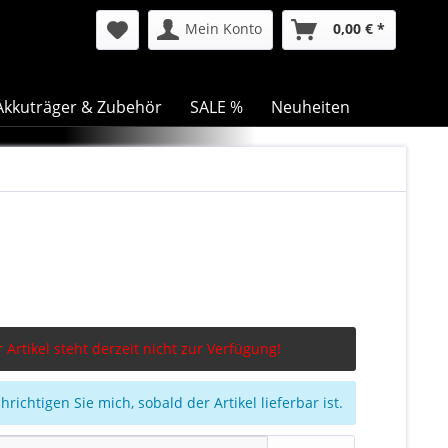
Mein Konto
0,00 € *
Akkuträger & Zubehör
SALE %
Neuheiten
 Artikel steht derzeit nicht zur Verfügung!
richtigen Sie mich, sobald der Artikel lieferbar ist.