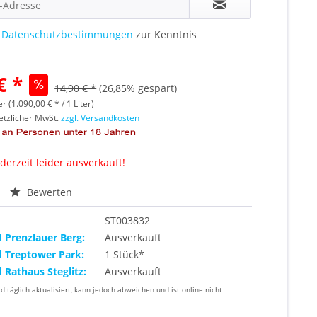
e
Datenschutzbestimmungen
zur Kenntnis
€ *
14,90 € *
(26,85% gespart)
er (1.090,00 € * / 1 Liter)
setzlicher MwSt.
zzgl. Versandkosten
 derzeit leider ausverkauft!
Bewerten
ST003832
d Prenzlauer Berg:
Ausverkauft
d Treptower Park:
1 Stück*
d Rathaus Steglitz:
Ausverkauft
rd täglich aktualisiert, kann jedoch abweichen und ist online nicht