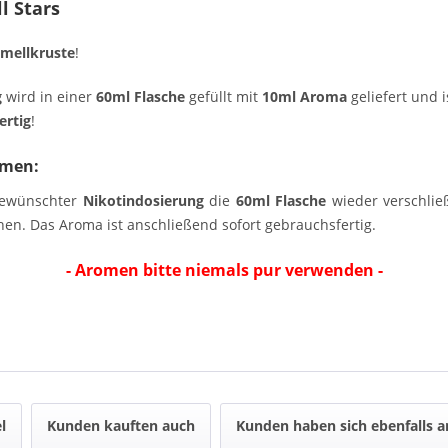
l Stars
mellkruste
!
g
wird in einer
60ml Flasche
gefüllt mit
10ml Aroma
geliefert und 
ertig
!
omen:
ewünschter
Nikotindosierung
die
60ml Flasche
wieder verschlie
en. Das Aroma ist anschließend sofort gebrauchsfertig.
- Aromen bitte niemals pur verwenden -
l
Kunden kauften auch
Kunden haben sich ebenfalls 