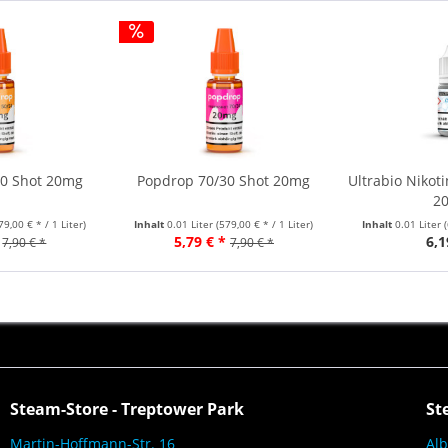
50 Shot 20mg
Popdrop 70/30 Shot 20mg
Ultrabio Nikot
2
79,00 € * / 1 Liter)
Inhalt
0.01 Liter
(579,00 € * / 1 Liter)
Inhalt
0.01 Liter
5,79 € *
6,1
7,90 € *
7,90 € *
Steam-Store - Treptower Park
St
Martin-Hoffmann-Str. 16
Alb