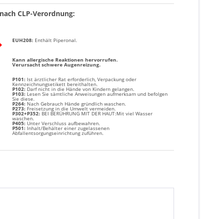
nach CLP-Verordnung:
EUH208:
Enthält
Piperonal
.
Kann allergische Reaktionen hervorrufen.
Verursacht schwere Augenreizung.
P101:
Ist ärztlicher Rat erforderlich, Verpackung oder
Kennzeichnungsetikett bereithalten.
P102:
Darf nicht in die Hände von Kindern gelangen.
P103:
Lesen Sie sämtliche Anweisungen aufmerksam und befolgen
Sie diese.
P264:
Nach Gebrauch Hände gründlich waschen.
P273:
Freisetzung in die Umwelt vermeiden.
P302+P352:
BEI BERÜHRUNG MIT DER HAUT:Mit viel Wasser
waschen.
P405:
Unter Verschluss aufbewahren.
P501:
Inhalt/Behälter einer zugelassenen
Abfallentsorgungseinrichtung zuführen.