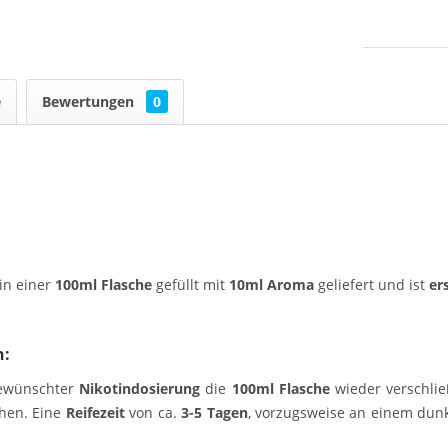
e
Bewertungen
0
in einer
100ml Flasche
gefüllt mit
10ml Aroma
geliefert und ist
er
n:
ewünschter
Nikotindosierung
die
100ml Flasche
wieder verschlie
hen. Eine
Reifezeit
von ca.
3-5 Tagen
, vorzugsweise an einem dunk