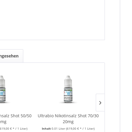
angesehen
insalz Shot 50/50
Ultrabio Nikotinsalz Shot 70/30
Ultrabio 7
0mg
20mg
(619,00 € * / 1 Liter)
Inhalt
0.01 Liter
(619,00 € * / 1 Liter)
Inhalt
0.01 Lite