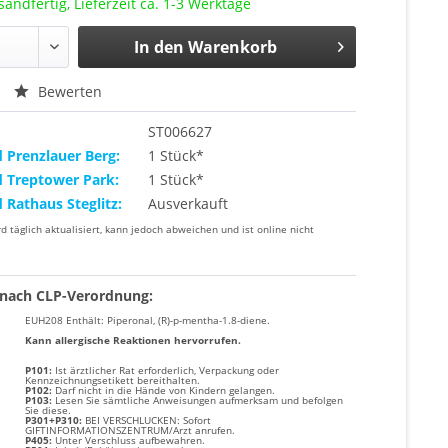
sandfertig, Lieferzeit ca. 1-3 Werktage
In den
Warenkorb
Bewerten
ST006627
d Prenzlauer Berg:
1 Stück*
d Treptower Park:
1 Stück*
d Rathaus Steglitz:
Ausverkauft
rd täglich aktualisiert, kann jedoch abweichen und ist online nicht
nach CLP-Verordnung:
EUH208 Enthält: Piperonal, (R)-p-mentha-1.8-diene.
Kann allergische Reaktionen hervorrufen.
P101:
Ist ärztlicher Rat erforderlich, Verpackung oder
Kennzeichnungsetikett bereithalten.
P102:
Darf nicht in die Hände von Kindern gelangen.
P103:
Lesen Sie sämtliche Anweisungen aufmerksam und befolgen
Sie diese.
P301+P310:
BEI VERSCHLUCKEN: Sofort
GIFTINFORMATIONSZENTRUM/Arzt anrufen.
P405:
Unter Verschluss aufbewahren.