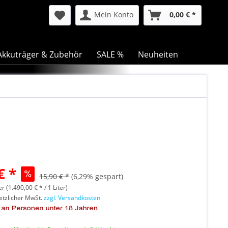
Mein Konto
0,00 € *
Akkuträger & Zubehör
SALE %
Neuheiten
€ *
15,90 € *
(6,29% gespart)
er (1.490,00 € * / 1 Liter)
setzlicher MwSt.
zzgl. Versandkosten