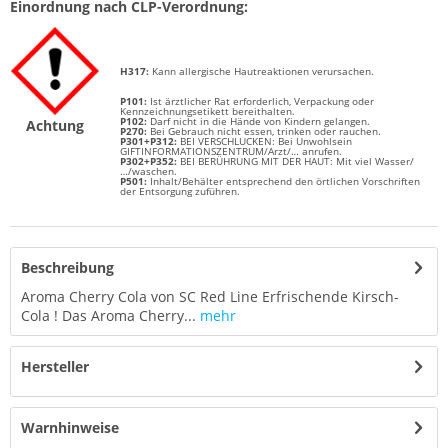
Einordnung nach CLP-Verordnung:
H317:
Kann allergische Hautreaktionen verursachen.
P101:
Ist ärztlicher Rat erforderlich, Verpackung oder
Kennzeichnungsetikett bereithalten.
P102:
Darf nicht in die Hände von Kindern gelangen.
Achtung
P270:
Bei Gebrauch nicht essen, trinken oder rauchen.
P301+P312:
BEI VERSCHLUCKEN: Bei Unwohlsein
GIFTINFORMATIONSZENTRUM/Arzt/… anrufen.
P302+P352:
BEI BERÜHRUNG MIT DER HAUT: Mit viel Wasser/
…/waschen.
P501:
Inhalt/Behälter entsprechend den örtlichen Vorschriften
der Entsorgung zuführen.
Beschreibung
Aroma Cherry Cola von SC Red Line Erfrischende Kirsch-
Cola ! Das Aroma Cherry...
mehr
Hersteller
Warnhinweise