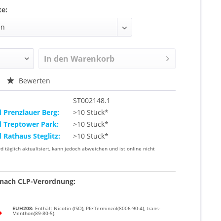
ke:
In den
Warenkorb
Bewerten
ST002148.1
d Prenzlauer Berg:
>10 Stück*
d Treptower Park:
>10 Stück*
d Rathaus Steglitz:
>10 Stück*
rd täglich aktualisiert, kann jedoch abweichen und ist online nicht
nach CLP-Verordnung:
EUH208:
Enthält Nicotin (ISO), Pfefferminzöl(8006-90-4), trans-
Menthon(89-80-5).