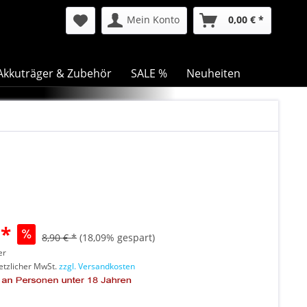
Mein Konto
0,00 € *
Akkuträger & Zubehör
SALE %
Neuheiten
 *
8,90 € *
(18,09% gespart)
er
setzlicher MwSt.
zzgl. Versandkosten