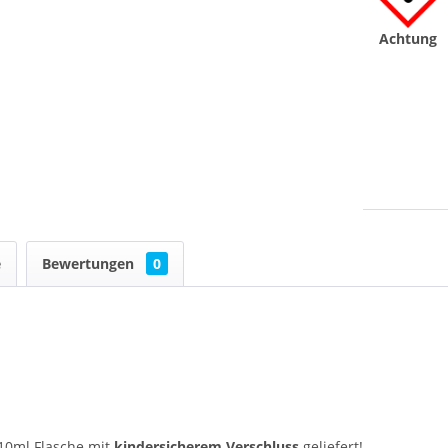
Achtung
e
Bewertungen
0
 10ml Flasche mit
kindersicherem Verschluss
geliefert!