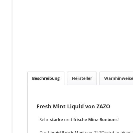
Beschreibung
Hersteller
Warnhinweis
Fresh Mint Liquid von ZAZO
Sehr
starke
und
frische
Minz-Bonbons
!
Das
Liquid
Fresh Mint
von
ZAZO
wird in einer