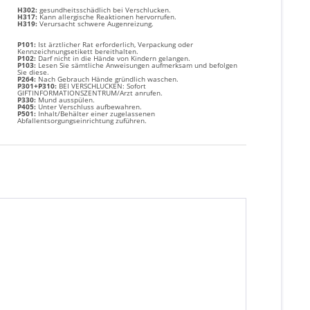
H302:
gesundheitsschädlich bei Verschlucken.
H317:
Kann allergische Reaktionen hervorrufen.
H319:
Verursacht schwere Augenreizung.
P101:
Ist ärztlicher Rat erforderlich, Verpackung oder
Kennzeichnungsetikett bereithalten.
P102:
Darf nicht in die Hände von Kindern gelangen.
P103:
Lesen Sie sämtliche Anweisungen aufmerksam und befolgen
Sie diese.
P264:
Nach Gebrauch Hände gründlich waschen.
P301+P310:
BEI VERSCHLUCKEN: Sofort
GIFTINFORMATIONSZENTRUM/Arzt anrufen.
P330:
Mund ausspülen.
P405:
Unter Verschluss aufbewahren.
P501:
Inhalt/Behälter einer zugelassenen
Abfallentsorgungseinrichtung zuführen.