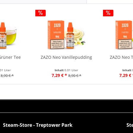
Grüner Tee
ZAZO Neo Vanillepudding
ZAZO Neo T
01 Liter
Inhalt
0.01 Liter
Inhalt
7,29 € *
7,29 € 
8,90 € *
8,90 € *
Steam-Store - Treptower Park
St