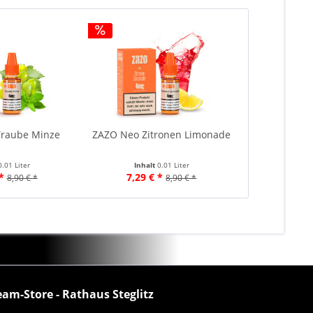
raube Minze
ZAZO Neo Zitronen Limonade
0.01 Liter
Inhalt
0.01 Liter
*
7,29 € *
8,90 € *
8,90 € *
eam-Store - Rathaus Steglitz