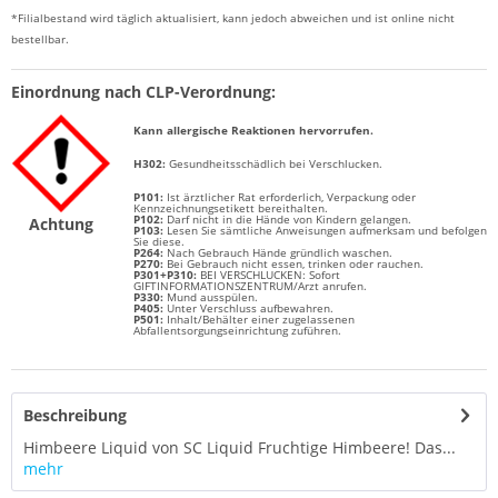
*Filialbestand wird täglich aktualisiert, kann jedoch abweichen und ist online nicht
bestellbar.
Einordnung nach CLP-Verordnung:
Kann allergische Reaktionen hervorrufen.
H
302:
Gesundheitsschädlich bei Verschlucken.
P101:
Ist ärztlicher Rat erforderlich, Verpackung oder
Kennzeichnungsetikett bereithalten.
P102:
Darf nicht in die Hände von Kindern gelangen.
Achtung
P103:
Lesen Sie sämtliche Anweisungen aufmerksam und befolgen
Sie diese.
P264:
Nach Gebrauch Hände gründlich waschen.
P270:
Bei Gebrauch nicht essen, trinken oder rauchen.
P301+P310:
BEI VERSCHLUCKEN: Sofort
GIFTINFORMATIONSZENTRUM/Arzt anrufen.
P330:
Mund ausspülen.
P405:
Unter Verschluss aufbewahren.
P501:
Inhalt/Behälter einer zugelassenen
Abfallentsorgungseinrichtung zuführen.
Beschreibung
Himbeere Liquid von SC Liquid Fruchtige Himbeere! Das...
mehr