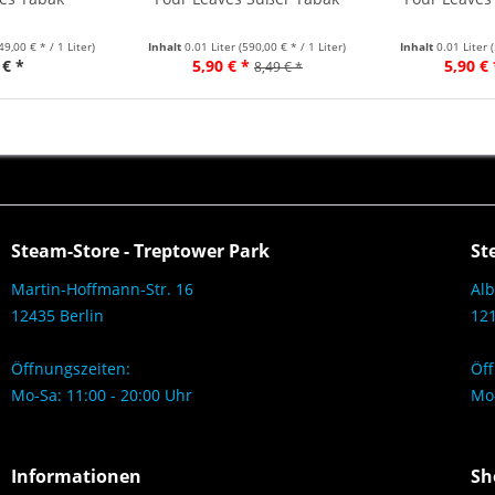
49,00 € * / 1 Liter)
Inhalt
0.01 Liter
(590,00 € * / 1 Liter)
Inhalt
0.01 Liter
 € *
5,90 € *
5,90 € 
8,49 € *
Steam-Store - Treptower Park
St
Martin-Hoffmann-Str. 16
Alb
12435 Berlin
121
Öffnungszeiten:
Öff
Mo-Sa: 11:00 - 20:00 Uhr
Mo-
Informationen
Sh