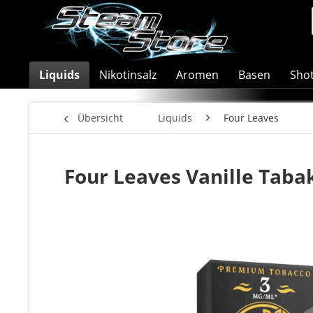
Liquids
Nikotinsalz
Aromen
Basen
Sho
Übersicht
Liquids
Four Leaves
Four Leaves Vanille Taba