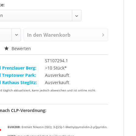
ke:
In den
Warenkorb
Bewerten
ST107294.1
d Prenzlauer Berg:
>10 Stück*
d Treptower Park:
Ausverkauft
d Rathaus Steglitz:
Ausverkauft
rd täglich aktualisiert, kann jedoch abweichen und ist online nicht
nach CLP-Verordnung:
EUH208:
Enthält
Nikotin (ISO); 3-[(2S)-1-Methylpyrrolidin-2-yl]pyridin
.