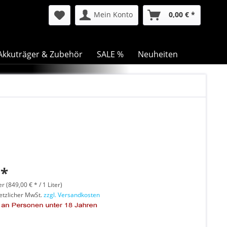
Mein Konto
0,00 € *
Akkuträger & Zubehör
SALE %
Neuheiten
 *
er (849,00 € * / 1 Liter)
setzlicher MwSt.
zzgl. Versandkosten