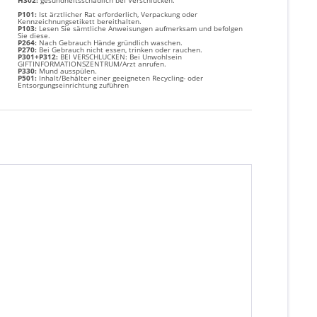
H302:
g
esundheitsschädlich bei Verschlucken.
P101:
Ist ärztlicher Rat erforderlich, Verpackung oder
Kennzeichnungsetikett bereithalten.
P103:
Lesen Sie sämtliche Anweisungen aufmerksam und befolgen
Sie diese.
P264:
Nach Gebrauch Hände gründlich waschen.
P270:
Bei Gebrauch nicht essen, trinken oder rauchen.
P301+P312:
BEI VERSCHLUCKEN: Bei Unwohlsein
GIFTINFORMATIONSZENTRUM/Arzt anrufen.
P330:
Mund ausspülen.
P501:
Inhalt/Behälter einer geeigneten Recycling- oder
Entsorgungseinrichtung zuführen