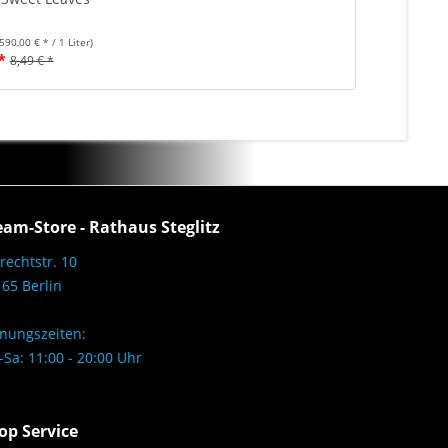
(590,00 € * / 1 Liter)
*
8,49 € *
eam-Store - Rathaus Steglitz
rechtstr. 10
65 Berlin
nungszeiten:
Sa: 11:00 - 20:00 Uhr
op Service