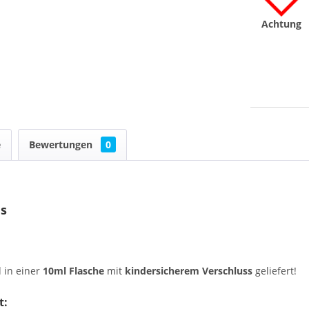
Achtung
e
Bewertungen
0
es
 in einer
10ml Flasche
mit
kindersicherem Verschluss
geliefert!
t: