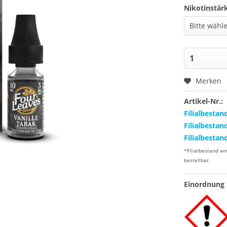
Nikotinstär
Merken
Artikel-Nr.:
Filialbestan
Filialbestan
Filialbestan
*Filialbestand wi
bestellbar.
Einordnung 