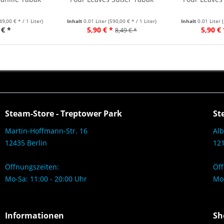
49,00 € * / 1 Liter)
Inhalt
0.01 Liter
(590,00 € * / 1 Liter)
Inhalt
0.01 Liter
 € *
5,90 € *
5,90 € 
8,49 € *
Steam-Store - Treptower Park
St
Martin-Hoffmann-Str. 16
Alb
12435 Berlin
121
Öffnungszeiten:
Öff
Mo-Sa: 11:00 - 20:00 Uhr
Mo-
Informationen
Sh