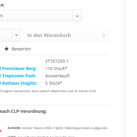
ke:
In den
Warenkorb
Bewerten
ST107293.1
d Prenzlauer Berg:
>10 Stück*
d Treptower Park:
Ausverkauft
d Rathaus Steglitz:
5 Stück*
rd täglich aktualisiert, kann jedoch abweichen und ist online nicht
nach CLP-Verordnung:
EUH208:
Enthält
Nikotin (ISO); 3-[(2S)-1-Methylpyrrolidin-2-yl]pyridin
.