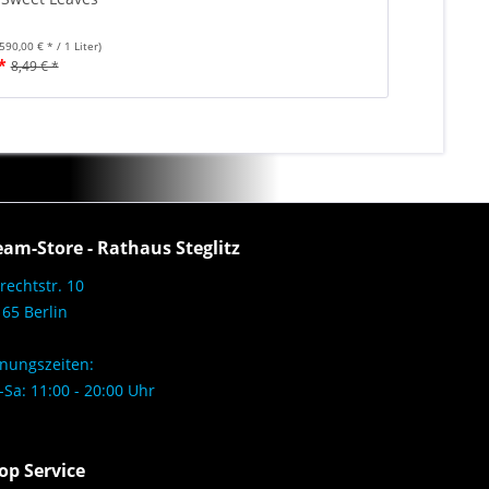
(590,00 € * / 1 Liter)
*
8,49 € *
eam-Store - Rathaus Steglitz
rechtstr. 10
65 Berlin
nungszeiten:
Sa: 11:00 - 20:00 Uhr
op Service