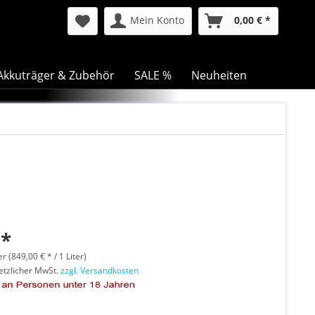
Mein Konto
0,00 € *
Akkuträger & Zubehör
SALE %
Neuheiten
 *
er (849,00 € * / 1 Liter)
setzlicher MwSt.
zzgl. Versandkosten