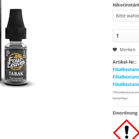
Nikotinstär
Merken
Artikel-Nr.:
Filialbestan
Filialbestan
Filialbestan
*Filialbestand wi
bestellbar.
Einordnung 