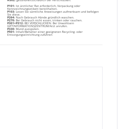
H302:
g
esundheitsschädlich bei Verschlucken.
P101:
Ist ärztlicher Rat erforderlich, Verpackung oder
Kennzeichnungsetikett bereithalten.
P103:
Lesen Sie sämtliche Anweisungen aufmerksam und befolgen
Sie diese.
P264:
Nach Gebrauch Hände gründlich waschen.
P270:
Bei Gebrauch nicht essen, trinken oder rauchen.
P301+P312:
BEI VERSCHLUCKEN: Bei Unwohlsein
GIFTINFORMATIONSZENTRUM/Arzt anrufen.
P330:
Mund ausspülen.
P501:
Inhalt/Behälter einer geeigneten Recycling- oder
Entsorgungseinrichtung zuführen