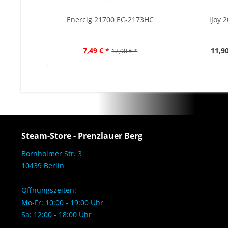
Enercig 21700 EC-2173HC
iJoy 
7,49 € *
11,90
12,90 € *
Steam-Store - Prenzlauer Berg
Bornholmer Str. 3
10439 Berlin
Öffnungszeiten:
Mo-Fr: 10:00 - 19:00 Uhr
Sa: 12:00 - 18:00 Uhr