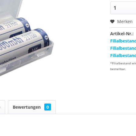
Merken
Artikel-Nr.:
Filialbestan
Filialbestan
Filialbestan
*Filialbestand wi
bestellbar.
e
Bewertungen
0