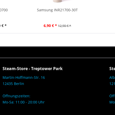
20700
Samsung INR21700-30T
 € *
6,90 € *
12,90 € *
Steam-Store - Treptower Park
St
Martin-Hoffmann-Str. 16
Alb
12435 Berlin
121
Öffnungszeiten:
Öff
Mo-Sa: 11:00 - 20:00 Uhr
Mo-