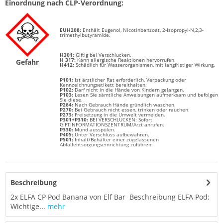
Einordnung nach CLP-Verordnung:
EUH208:
Enthält
Eugenol, Nicotinbenzoat, 2-Isopropyl-N,2,3-
trimethylbutyramide
.
H301:
Giftig bei Verschlucken.
H 317:
Kann allergische Reaktionen hervorrufen.
Gefahr
H412:
Schädlich für Wasserorganismen, mit langfristiger Wirkung.
P101:
Ist ärztlicher Rat erforderlich, Verpackung oder
Kennzeichnungsetikett bereithalten.
P102:
Darf nicht in die Hände von Kindern gelangen.
P103:
Lesen Sie sämtliche Anweisungen aufmerksam und befolgen
Sie diese.
P264:
Nach Gebrauch Hände gründlich waschen.
P270:
Bei Gebrauch nicht essen, trinken oder rauchen.
P273:
Freisetzung in die Umwelt vermeiden.
P301+P310:
BEI VERSCHLUCKEN: Sofort
GIFTINFORMATIONSZENTRUM/Arzt anrufen.
P330:
Mund ausspülen.
P405:
Unter Verschluss aufbewahren.
P501:
Inhalt/Behälter einer zugelassenen
Abfallentsorgungseinrichtung zuführen.
Beschreibung
2x ELFA CP Pod Banana von Elf Bar Beschreibung ELFA Pod:
Wichtige...
mehr