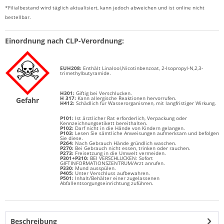
*Filialbestand wird täglich aktualisiert, kann jedoch abweichen und ist online nicht
bestellbar.
Einordnung nach CLP-Verordnung:
EUH208:
Enthält
Linalool,Nicotinbenzoat, 2-Isopropyl-N,2,3-
trimethylbutyramide.
H301:
Giftig bei Verschlucken.
H 317:
Kann allergische Reaktionen hervorrufen.
Gefahr
H412:
Schädlich für Wasserorganismen, mit langfristiger Wirkung.
P101:
Ist ärztlicher Rat erforderlich, Verpackung oder
Kennzeichnungsetikett bereithalten.
P102:
Darf nicht in die Hände von Kindern gelangen.
P103:
Lesen Sie sämtliche Anweisungen aufmerksam und befolgen
Sie diese.
P264:
Nach Gebrauch Hände gründlich waschen.
P270:
Bei Gebrauch nicht essen, trinken oder rauchen.
P273:
Freisetzung in die Umwelt vermeiden.
P301+P310:
BEI VERSCHLUCKEN: Sofort
GIFTINFORMATIONSZENTRUM/Arzt anrufen.
P330:
Mund ausspülen.
P405:
Unter Verschluss aufbewahren.
P501:
Inhalt/Behälter einer zugelassenen
Abfallentsorgungseinrichtung zuführen.
Beschreibung